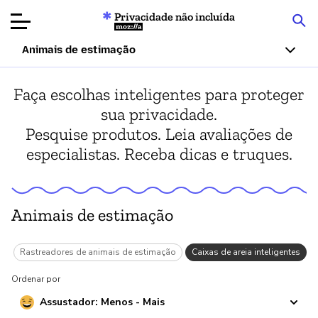
Privacidade não incluída
Mozilla
Animais de estimação
Avaliações de
Faça escolhas inteligentes para proteger
produtos
sua privacidade.
Pesquise produtos. Leia avaliações de
Artigos
especialistas. Receba dicas e truques.
Sobre
Doar
Animais de estimação
ão
Rastreadores de animais de estimação
Caixas de areia inteligentes
Ordenar por
Assustador: Menos - Mais