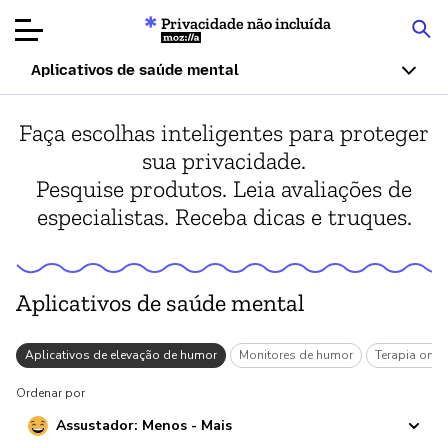
Privacidade não incluída
Mozilla
Aplicativos de saúde mental
Avaliações de
Faça escolhas inteligentes para proteger
produtos
sua privacidade.
Pesquise produtos. Leia avaliações de
Artigos
especialistas. Receba dicas e truques.
Sobre
Doar
Aplicativos de saúde mental
l
Aplicativos de elevação de humor
Monitores de humor
Terapia onli
Ordenar por
Assustador: Menos - Mais