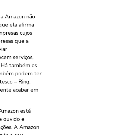
e a Amazon não
que ela afirma
mpresas cujos
presas que a
viar
ecem serviços,
s. Há também os
também podem ter
esco – Ring,
mente acabar em
a Amazon está
e ouvido e
pações. A Amazon