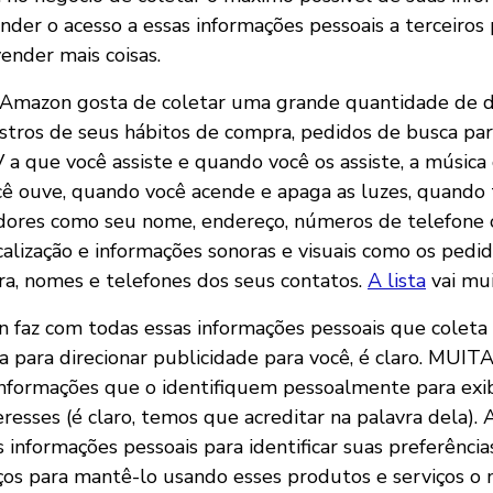
nder o acesso a essas informações pessoais a terceiros 
vender mais coisas.
 a Amazon gosta de coletar uma grande quantidade de d
istros de seus hábitos de compra, pedidos de busca par
a que você assiste e quando você os assiste, a música 
ê ouve, quando você acende e apaga as luzes, quando 
cadores como seu nome, endereço, números de telefone 
ocalização e informações sonoras e visuais como os pedi
ira, nomes e telefones dos seus contatos.
A lista
vai mui
 faz com todas essas informações pessoais que coleta 
za para direcionar publicidade para você, é claro. MUIT
nformações que o identifiquem pessoalmente para exib
resses (é claro, temos que acreditar na palavra dela).
informações pessoais para identificar suas preferências
ços para mantê-lo usando esses produtos e serviços o 