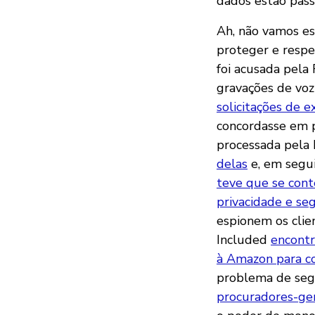
dados estão pas
Ah, não vamos es
proteger e respe
foi acusada pel
gravações de voz 
solicitações de e
concordasse em 
processada pela
delas
e, em segui
teve que se con
privacidade e se
espionem os clie
Included
encontr
à Amazon para co
problema de seg
procuradores-ge