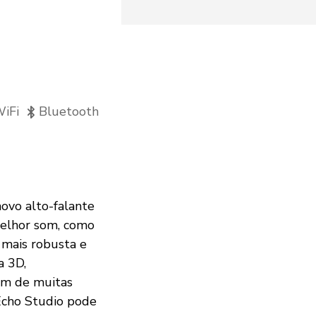
iFi
Bluetooth
ovo alto-falante
melhor som, como
 mais robusta e
a 3D,
lém de muitas
 Echo Studio pode