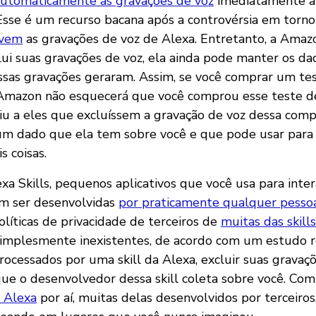
 automaticamente as gravações de voz
imediatamente a
sse é um recurso bacana após a controvérsia em torno
uvem
as gravações de voz de Alexa. Entretanto, a Amaz
ui suas gravações de voz, ela ainda pode manter os da
ssas gravações geraram. Assim, se você comprar um te
 Amazon não esquecerá que você comprou esse teste de
u a eles que excluíssem a gravação de voz dessa compr
m dado que ela tem sobre você e que pode usar para 
s coisas.
xa Skills, pequenos aplicativos que você usa para inter
em ser desenvolvidas
por praticamente qualquer pesso
olíticas de privacidade de terceiros de
muitas das skills
simplesmente inexistentes, de acordo com um estudo 
rocessados por uma skill da Alexa, excluir suas gravaç
ue o desenvolvedor dessa skill coleta sobre você. Co
a Alexa
por aí, muitas delas desenvolvidos por terceiros