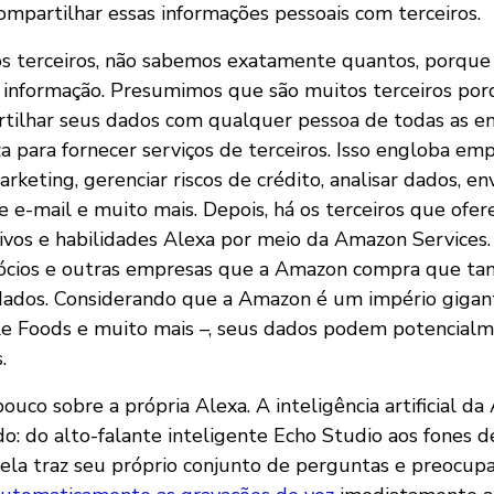
ompartilhar essas informações pessoais com terceiros.
s terceiros, não sabemos exatamente quantos, porqu
 informação. Presumimos que são muitos terceiros por
tilhar seus dados com qualquer pessoa de todas as e
iza para fornecer serviços de terceiros. Isso engloba em
rketing, gerenciar riscos de crédito, analisar dados, en
 e-mail e muito mais. Depois, há os terceiros que ofer
tivos e habilidades Alexa por meio da Amazon Service
gócios e outras empresas que a Amazon compra que 
dados. Considerando que a Amazon é um império gigant
le Foods e muito mais –, seus dados podem potencial
.
uco sobre a própria Alexa. A inteligência artificial d
o: do alto-falante inteligente Echo Studio aos fones d
ela traz seu próprio conjunto de perguntas e preocu