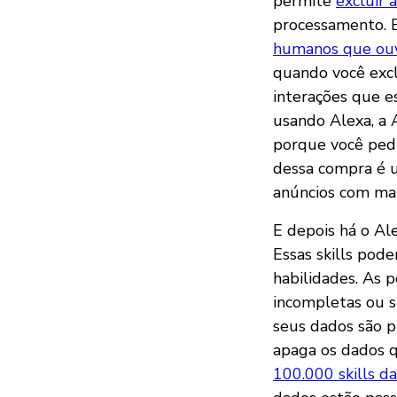
permite
excluir
processamento. E
humanos que o
quando você excl
interações que e
usando Alexa, a
porque você pedi
dessa compra é u
anúncios com mai
E depois há o Ale
Essas skills pod
habilidades. As p
incompletas ou 
seus dados são p
apaga os dados q
100.000 skills d