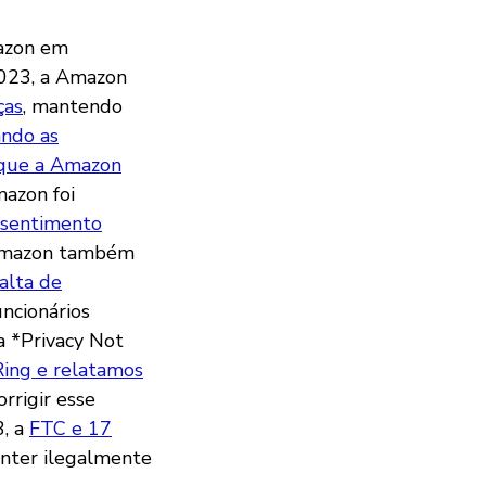
mazon em
2023, a Amazon
ças
, mantendo
ando as
 que a Amazon
azon foi
nsentimento
A Amazon também
falta de
ncionários
a *Privacy Not
ing e relatamos
rrigir esse
3, a
FTC e 17
nter ilegalmente