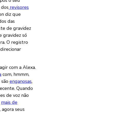
pós o seu
 dos
revisores
on diz que
dos das
ste de gravidez
 gravidez só
a. O registro
direcionar
agir com a Alexa.
a
com, hmmm,
são
enganosas
,
recente. Quando
ões de voz não
m
mais de
, agora seus