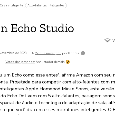
Casa inteligente
Alto-falantes inteligentes
n Echo Studio
W
e Novembro de 2023
|
|
A
Mozilla investigou
por 8 horas
|
Votos das pessoas:
Assustador demais
u um Echo como esse antes", afirma Amazon com seu n
onta. Projetada para competir com alto-falantes com 
 inteligentes Apple Homepod Mini e Sonos, esta versão
do Echo Dot vem com 5 alto-falantes, paisagem sonor
pacial de áudio e tecnologia de adaptação de sala, a
r o que você diz com esses microfones inteligentes. O