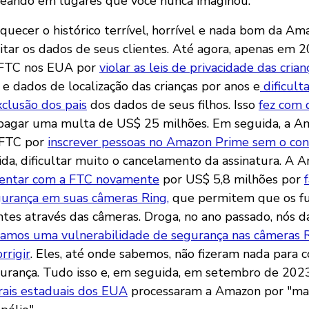
seando em lugares que você nunca imaginou.
quecer o histórico terrível, horrível e nada bom da A
itar os dados de seus clientes. Até agora, apenas em 
a FTC nos EUA por
violar as leis de privacidade das crian
e dados de localização das crianças por anos e
dificult
xclusão dos pais
dos dados de seus filhos. Isso
fez com
pagar uma multa de US$ 25 milhões. Em seguida, a Am
 FTC por
inscrever pessoas no Amazon Prime sem o co
da, dificultar muito o cancelamento da assinatura. 
tentar com a FTC novamente
por US$ 5,8 milhões por
gurança em suas câmeras Ring,
que permitem que os fu
ntes através das câmeras. Droga, no ano passado, nós d
amos uma vulnerabilidade de segurança nas câmeras R
rrigir
. Eles, até onde sabemos, não fizeram nada para co
urança. Tudo isso e, em seguida, em setembro de 202
rais estaduais dos EUA
processaram a Amazon por "ma