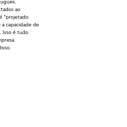
lugues,
ctados ao
é "projetado
e a capacidade de
. Isso é tudo
mpresa
isso.