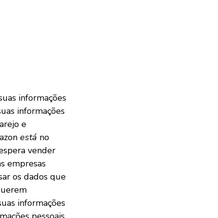
suas informações
suas informações
arejo e
mazon
está
no
 espera vender
as empresas
ar os dados que
 querem
suas informações
ormações pessoais