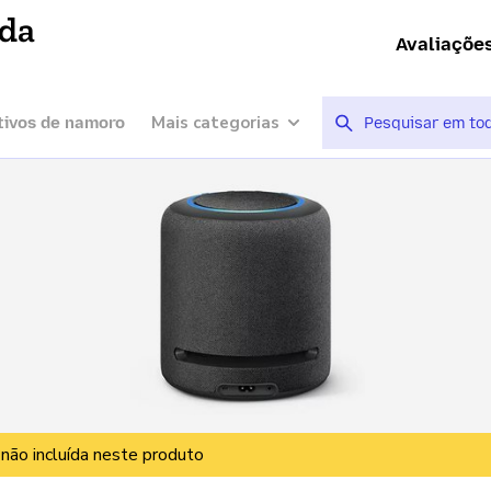
ída
Avaliaçõe
Mais categorias
tivos de namoro
 não incluída neste produto