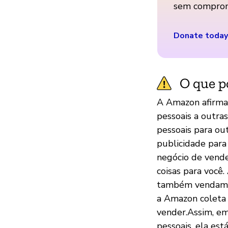
sem comprom
Donate today
O que p
A Amazon afirma
pessoais a outra
pessoais para ou
publicidade para
negócio de vende
coisas para voc
também vendam p
a Amazon coleta 
vender.Assim, em
pessoais, ela es