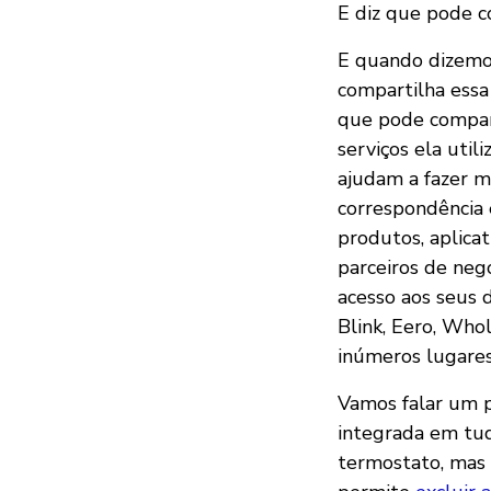
E diz que pode c
E quando dizemo
compartilha essa
que pode compar
serviços ela util
ajudam a fazer ma
correspondência e
produtos, aplica
parceiros de ne
acesso aos seus 
Blink, Eero, Who
inúmeros lugares
Vamos falar um po
integrada em tud
termostato, mas 