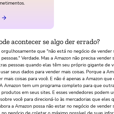
etimentos.
ode acontecer se algo der errado?
 orgulhosamente que "não está no negócio de vender 
s pessoas." Verdade. Mas a Amazon não precisa vender 
tras pessoas quando elas têm seu próprio gigante de v
 usar seus dados para vender mais coisas. Porque a A
r mais coisas para você. E não é apenas a Amazon que
ê. A Amazon tem um programa completo para que outr
rodutos em seus sites. E esses vendedores podem us
sobre você para direcioná-lo às mercadorias que eles
bora a Amazon possa não estar no negócio de vender 
tá no negócio de coletar o máximo possível de suas inf