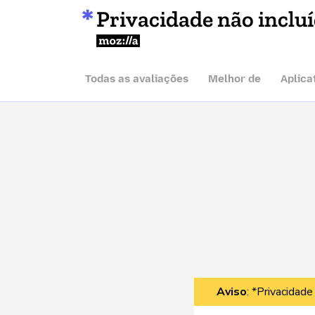
Privacidade não inclu
Mozilla
Todas as avaliações
Melhor de
Aplica
Aviso
: *Privacidade