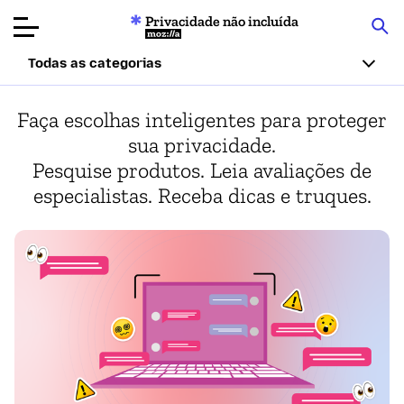
Privacidade não incluída
Mozilla
Todas as categorias
Avaliações de
Faça escolhas inteligentes para proteger
produtos
sua privacidade.
Pesquise produtos. Leia avaliações de
Artigos
especialistas. Receba dicas e truques.
Sobre
How to Protect Your Privacy From ChatGPT and Other A
Doar