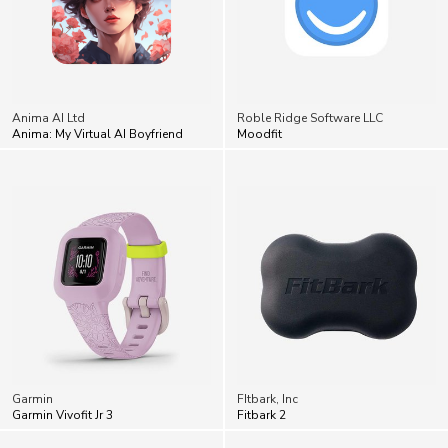
Anima AI Ltd
Roble Ridge Software LLC
Anima: My Virtual AI Boyfriend
Moodfit
Garmin
FItbark, Inc
Garmin Vivofit Jr 3
Fitbark 2