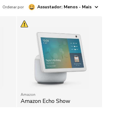
Assustador: Menos - Mais
Ordenar por
inhas com vídeo
Amazon
Amazon Echo Show