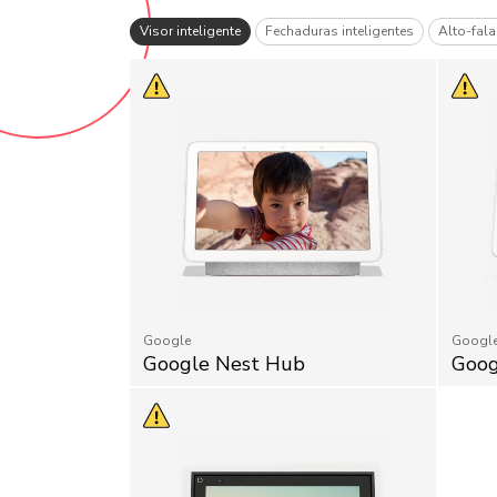
eras de segurança
Visor inteligente
Fechaduras inteligentes
Alto-fala
Google
Googl
Google Nest Hub
Goog