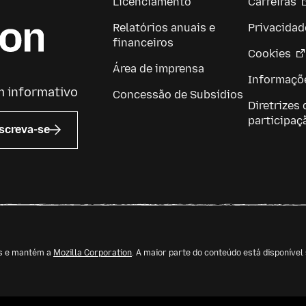
Licenciamento
Carreiras
Relatórios anuais e
Privacidad
financeiros
Cookies
Área de imprensa
Informaçõe
m informativo
Concessão de Subsídios
Diretrizes 
participaç
screva-se
os e mantém a
Mozilla Corporation
. A maior parte do conteúdo está disponíve