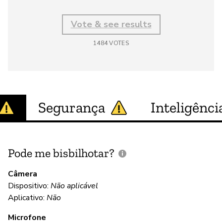
Vote & see results
1484
VOTES
Segurança
Inteligência
Pode me bisbilhotar?
E
p
Câmera
Dispositivo:
Não aplicável
Aplicativo:
Não
N
Microfone