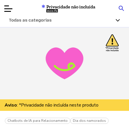
Privacidade não incluída
Mozilla
Todas as categorias
Avaliações de
produtos
Artigos
Sobre
Doar
Aviso
: *Privacidade não incluída neste produto
Chatbots de IA para Relacionamento
Dia dos namorados