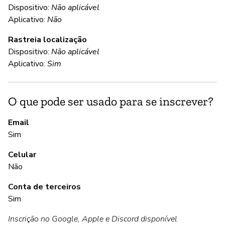
Dispositivo:
Não aplicável
C
Aplicativo:
Não
Rastreia localização
Nã
Dispositivo:
Não aplicável
Nã
Aplicativo:
Sim
tr
O que pode ser usado para se inscrever?
S
Email
Nã
Sim
Celular
Não
A
Conta de terceiros
S
Sim
Inscrição no Google, Apple e Discord disponível