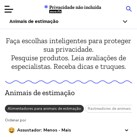
Privacidade não incluída
Mozilla
Animais de estimação
Avaliações de
Faça escolhas inteligentes para proteger
produtos
sua privacidade.
Pesquise produtos. Leia avaliações de
Artigos
especialistas. Receba dicas e truques.
Sobre
Doar
Animais de estimação
o
Alimentadores para animais de estimação
Rastreadores de animais de
Ordenar por
Assustador: Menos - Mais