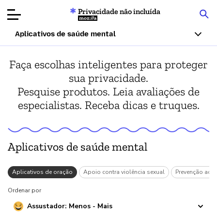
Privacidade não incluída
Mozilla
Aplicativos de saúde mental
Avaliações de
Faça escolhas inteligentes para proteger
produtos
sua privacidade.
Pesquise produtos. Leia avaliações de
Artigos
especialistas. Receba dicas e truques.
Sobre
Doar
Aplicativos de saúde mental
s
Aplicativos de oração
Apoio contra violência sexual
Prevenção ao s
Ordenar por
Assustador: Menos - Mais