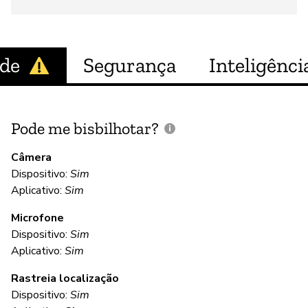
ade
Segurança
Inteligência
Pode me bisbilhotar?
E
p
Câmera
Dispositivo:
Sim
S
Aplicativo:
Sim
Microfone
C
Dispositivo:
Sim
Aplicativo:
Sim
S
Rastreia localização
Dispositivo:
Sim