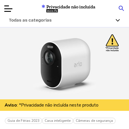
Privacidade não incluída
Mozilla
Todas as categorias
Avaliações de
produtos
Artigos
Sobre
Doar
Aviso
: *Privacidade não incluída neste produto
Guia de Férias 2023
Casa inteligente
Câmeras de segurança