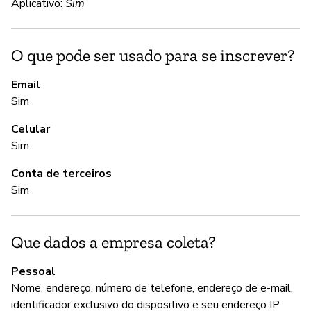
S
Aplicativo:
Sim
S
O que pode ser usado para se inscrever?
A 
Email
Sim
A
Celular
S
Sim
Conta de terceiros
G
Sim
S
Que dados a empresa coleta?
A
si
Pessoal
de
Nome, endereço, número de telefone, endereço de e-mail,
pa
identificador exclusivo do dispositivo e seu endereço IP