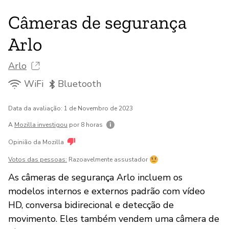
Câmeras de segurança
Arlo
Arlo
WiFi
Bluetooth
Data da avaliação: 1 de Novembro de 2023
A
Mozilla investigou
por 8 horas
Opinião da Mozilla
Votos das pessoas:
Razoavelmente assustador
As câmeras de segurança Arlo incluem os
modelos internos e externos padrão com vídeo
HD, conversa bidirecional e detecção de
movimento. Eles também vendem uma câmera de