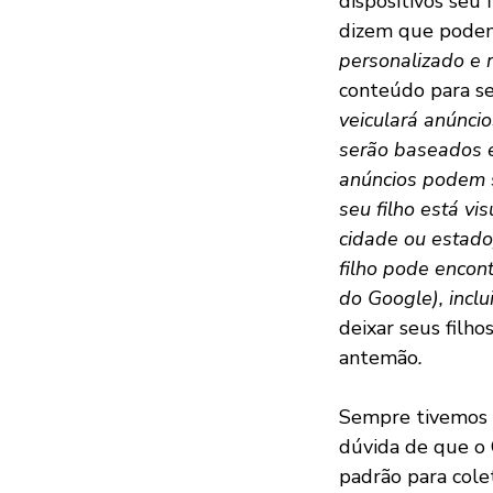
dispositivos seu 
dizem que podem
personalizado e 
conteúdo para se
veiculará anúncio
serão baseados e
anúncios podem s
seu filho está vi
cidade ou estado
filho pode encon
do Google), inclu
deixar seus filh
antemão
.
Sempre tivemos d
dúvida de que o 
padrão para cole