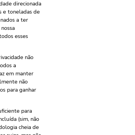
idade direcionada
 e toneladas de
nados a ter
 nossa
 todos esses
rivacidade não
todos a
icaz em manter
almente não
dos para ganhar
ficiente para
cluída (sim, não
ologia cheia de