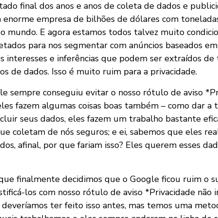
ltado final dos anos e anos de coleta de dados e public
 enorme empresa de bilhões de dólares com toneladas
o mundo. E agora estamos todos talvez muito condicio
letados para nos segmentar com anúncios baseados em
os interesses e inferências que podem ser extraídos de
os de dados. Isso é muito ruim para a privacidade.
gle sempre conseguiu evitar o nosso rótulo de aviso *P
eles fazem algumas coisas boas também – como dar a 
cluir seus dados, eles fazem um trabalho bastante ef
ue coletam de nós seguros; e ei, sabemos que eles re
os, afinal, por que fariam isso? Eles querem esses da
que finalmente decidimos que o Google ficou ruim o su
ificá-los com nosso rótulo de aviso *Privacidade não in
deveríamos ter feito isso antes, mas temos uma metod