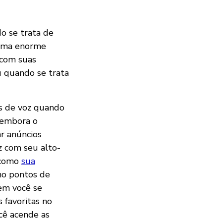
o se trata de
o uma enorme
 com suas
u quando se trata
es de voz quando
E embora o
r anúncios
z com seu alto-
 como
sua
mo pontos de
uem você se
 favoritas no
cê acende as