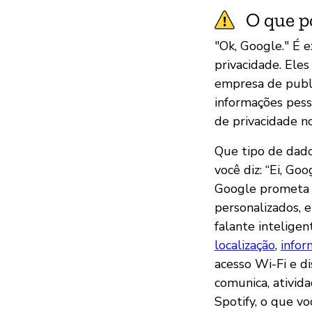
O que p
"Ok, Google." É 
privacidade. Ele
empresa de publi
informações pess
de privacidade no
Que tipo de dado
você diz: “Ei, G
Google prometa q
personalizados, 
falante intelig
localização
,
infor
acesso Wi-Fi e d
comunica, ativid
Spotify, o que v