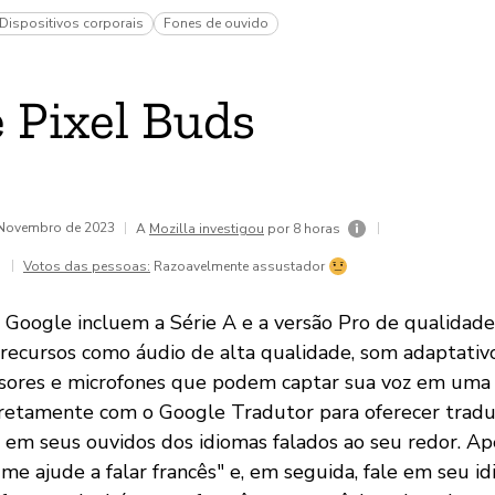
Dispositivos corporais
Fones de ouvido
 Pixel Buds
e Novembro de 2023
|
|
A
Mozilla investigou
por 8 horas
|
Votos das pessoas:
Razoavelmente assustador
 Google incluem a Série A e a versão Pro de qualidade 
 recursos como áudio de alta qualidade, som adaptativ
sores e microfones que podem captar sua voz em uma 
iretamente com o Google Tradutor para oferecer tra
 em seus ouvidos dos idiomas falados ao seu redor. A
, me ajude a falar francês" e, em seguida, fale em seu 