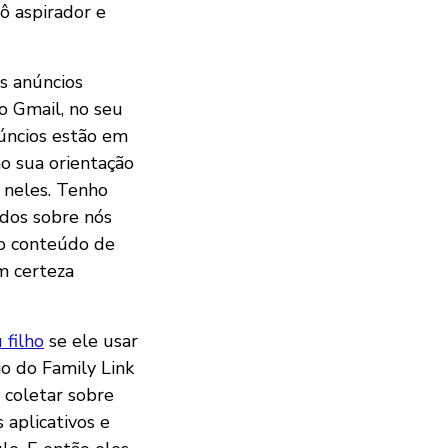
ô aspirador e
s anúncios
o Gmail, no seu
núncios estão em
o sua orientação
r neles. Tenho
ados sobre nós
 o conteúdo de
m certeza
 filho
se ele usar
io do Family Link
 coletar sobre
s aplicativos e