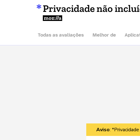
Privacidade não inclu
Mozilla
Todas as avaliações
Melhor de
Aplica
Aviso
: *Privacidade