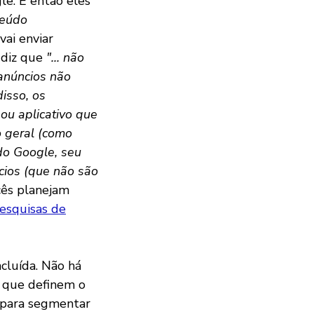
gle. E então eles
teúdo
vai enviar
 diz que
"... não
 anúncios não
isso, os
ou aplicativo que
o geral (como
do Google, seu
cios (que não são
cês planejam
esquisas de
cluída. Não há
o que definem o
 para segmentar