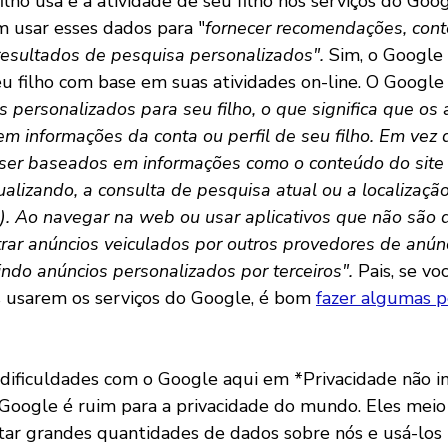
filho usa e a atividade de seu filho nos serviços do Goo
 usar esses dados para "
fornecer recomendações, con
resultados de pesquisa personalizados".
Sim, o Google 
u filho com base em suas atividades on-line. O Google
s personalizados para seu filho, o que significa que os
m informações da conta ou perfil de seu filho. Em vez d
er baseados em informações como o conteúdo do site 
sualizando, a consulta de pesquisa atual ou a localizaçã
). Ao navegar na web ou usar aplicativos que não são 
trar anúncios veiculados por outros provedores de anún
indo anúncios personalizados por terceiros".
Pais, se vo
os usarem os serviços do Google, é bom
fazer algumas p
ificuldades com o Google aqui em *Privacidade não in
Google é ruim para a privacidade do mundo. Eles mei
tar grandes quantidades de dados sobre nós e usá-los