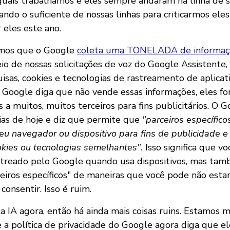
 quais trabalhamos e eles sempre andaram na linha de s
do o suficiente de nossas linhas para criticarmos eles
r eles este ano.
bemos que o Google
coleta uma TONELADA de informaçõ
io de nossas solicitações de voz do Google Assistente
uisas, cookies e tecnologias de rastreamento de aplicat
 Google diga que não vende essas informações, eles f
 a muitos, muitos terceiros para fins publicitários. O G
ias de hoje e diz que permite que
"parceiros específico
eu navegador ou dispositivo para fins de publicidade 
okies ou tecnologias semelhantes".
Isso significa que vo
treado pelo Google quando usa dispositivos, mas tam
eiros específicos" de maneiras que você pode não estar
onsentir. Isso é ruim.
a IA agora, então há ainda mais coisas ruins. Estamos 
a política de privacidade do Google agora diga que 