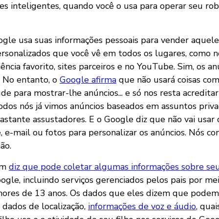
zes inteligentes, quando você o usa para operar seu rob
ogle usa suas informações pessoais para vender aquele
ersonalizados que você vê em todos os lugares, como n
iência favorito, sites parceiros e no YouTube. Sim, os a
. No entanto, o
Google afirma
que não usará coisas com
úde para mostrar-lhe anúncios... e só nos resta acredita
odos nós já vimos anúncios baseados em assuntos priv
stante assustadores. E o Google diz que não vai usar
, e-mail ou fotos para personalizar os anúncios. Nós co
ão.
ém
diz que pode coletar algumas informações sobre seu
ogle, incluindo serviços gerenciados pelos pais por me
nores de 13 anos. Os dados que eles dizem que podem
 dados de localização,
informações de voz e áudio
, quai