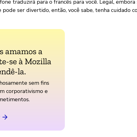
efone traduzirá para o francês para você. Legal, embor
 pode ser divertido, então, você sabe, tenha cuidado c
ós amamos a
te-se à Mozilla
endê-la.
hosamente sem fins
em corporativismo e
etimentos.