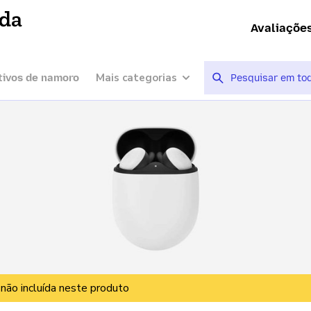
ída
Avaliaçõe
Mais categorias
tivos de namoro
 não incluída neste produto