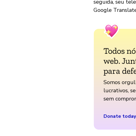
seguida, seu tel
Google Translate
Todos n
web. Jun
para def
Somos orgul
lucrativos, s
sem comprom
Donate today