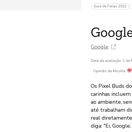
Guia de Férias 2023
Google
Google
Data da avaliação: 1 d
Opinião da Mozilla
Os Pixel Buds do
carinhas incluem
ao ambiente, sen
até trabalham d
real diretamente
diga: "Ei, Google