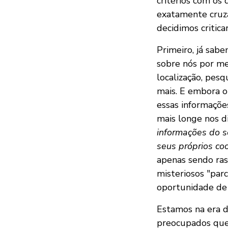
critérios com os
exatamente cruzan
decidimos critica
Primeiro, já sa
sobre nós por me
localização, pesq
mais. E embora o
essas informações
mais longe nos d
informações do s
seus próprios co
apenas sendo ras
misteriosos "parc
oportunidade de c
Estamos na era d
preocupados que 