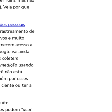
er ruins, mas não
). Veja por que
es pessoais
, rastreamento de
ivos e muito
ornecem acesso a
oogle vai ainda
s coletem
e medição usando
cê não está
bém por esses
 ciente ou ter a
muito
eles podem
"usar