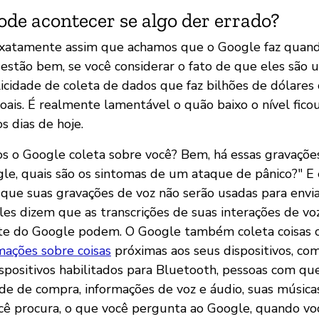
ode acontecer se algo der errado?
exatamente assim que achamos que o Google faz quand
s estão bem, se você considerar o fato de que eles sã
cidade de coleta de dados que faz bilhões de dólares
oais. É realmente lamentável o quão baixo o nível fico
s dias de hoje.
s o Google coleta sobre você? Bem, há essas gravaçõ
oogle, quais são os sintomas de um ataque de pânico?" 
ue suas gravações de voz não serão usadas para envia
eles dizem que as transcrições de suas interações de vo
ente do Google podem. O Google também coleta coisas
mações sobre coisas
próximas aos seus dispositivos, co
ispositivos habilitados para Bluetooth, pessoas com q
ade de compra, informações de voz e áudio, suas músicas
ocê procura, o que você pergunta ao Google, quando vo