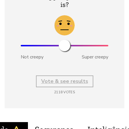
is?
Not creepy
Super creepy
Vote & see results
2118
VOTES