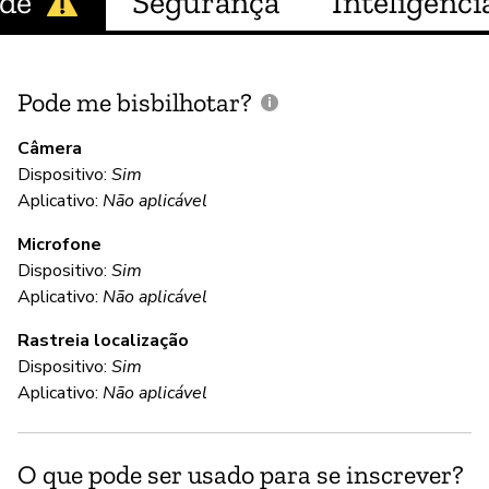
ade
Segurança
Inteligência
Pode me bisbilhotar?
E
p
Câmera
Dispositivo:
Sim
S
Aplicativo:
Não aplicável
Microfone
C
Dispositivo:
Sim
Aplicativo:
Não aplicável
S
Rastreia localização
Dispositivo:
Sim
S
Aplicativo:
Não aplicável
S
O que pode ser usado para se inscrever?