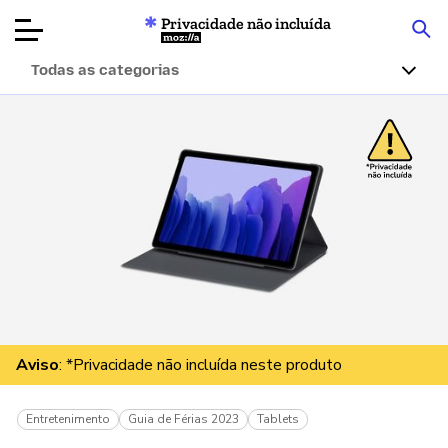
Privacidade não incluída
Mozilla
Todas as categorias
Avaliações de
produtos
Artigos
Sobre
Doar
Aviso
: *Privacidade não incluída neste produto
Entretenimento
Guia de Férias 2023
Tablets