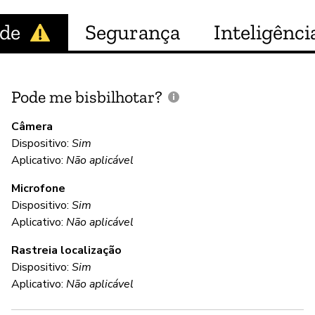
ade
Segurança
Inteligência
Pode me bisbilhotar?
E
p
Câmera
Dispositivo:
Sim
S
Aplicativo:
Não aplicável
Microfone
C
Dispositivo:
Sim
Aplicativo:
Não aplicável
S
Rastreia localização
Ut
Dispositivo:
Sim
Aplicativo:
Não aplicável
S