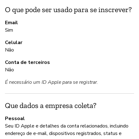
O que pode ser usado para se inscrever?
S
Email
Sim
A
Celular
S
Não
Conta de terceiros
G
Não
É necessário um ID Apple para se registrar.
S
A
Que dados a empresa coleta?
Pessoal
P
Seu ID Apple e detalhes da conta relacionados, incluindo
endereço de e-mail, dispositivos registrados, status e
S