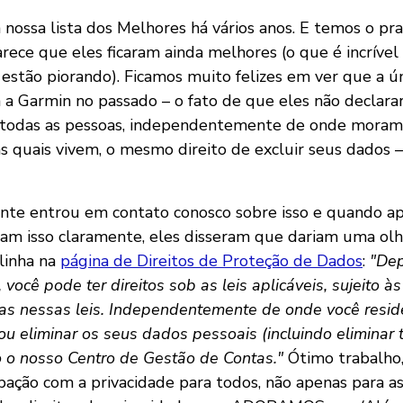
 nossa lista dos Melhores há vários anos. E temos o pr
rece que eles ficaram ainda melhores (o que é incríve
estão piorando). Ficamos muito felizes em ver que a ú
a Garmin no passado – o fato de que eles não declar
todas as pessoas, independentemente de onde moram 
s quais vivem, o mesmo direito de excluir seus dados –
nte entrou em contato conosco sobre isso e quando 
ram isso claramente, eles disseram que dariam uma olh
linha na
página de Direitos de Proteção de Dados
:
"De
 você pode ter direitos sob as leis aplicáveis, sujeito à
stas nessas leis. Independentemente de onde você resid
r ou eliminar os seus dados pessoais (incluindo eliminar
o o nosso Centro de Gestão de Contas."
Ótimo trabalho,
pação com a privacidade para todos, não apenas para 