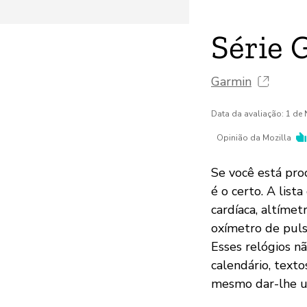
Série 
Garmin
Data da avaliação: 1 d
Opinião da Mozilla
Se você está pr
é o certo. A list
cardíaca, altíme
oxímetro de puls
Esses relógios n
calendário, texto
mesmo dar-lhe um