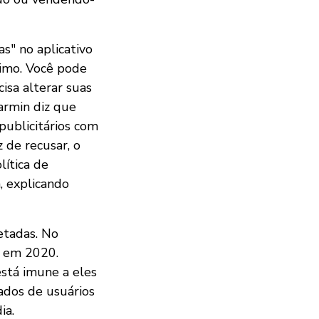
s" no aplicativo
timo. Você pode
isa alterar suas
armin diz que
publicitários com
 de recusar, o
ítica de
, explicando
etadas. No
 em 2020.
stá imune a eles
ados de usuários
ia.