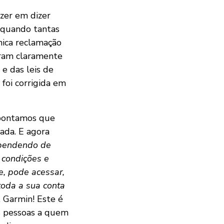
azer em dizer
l quando tantas
nica reclamação
aram claramente
e das leis de
 foi corrigida em
apontamos que
ada. E agora
pendendo de
s condições e
e, pode acessar,
 toda a sua conta
 Garmin! Este é
as pessoas a quem