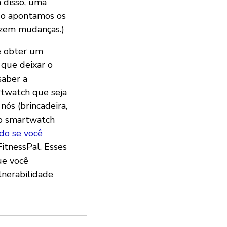
 disso, uma
do apontamos os
azem mudanças.)
de obter um
 que deixar o
saber a
rtwatch que seja
nós (brincadeira,
ido smartwatch
do se você
itnessPal. Esses
ue você
lnerabilidade