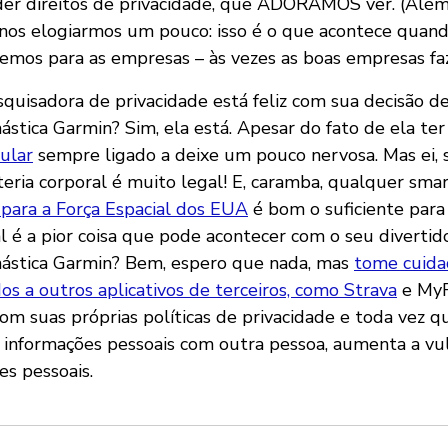
er direitos de privacidade, que ADORAMOS ver. (Além
 nos elogiarmos um pouco: isso é o que acontece quan
emos para as empresas – às vezes as boas empresas f
squisadora de privacidade está feliz com sua decisão 
ástica Garmin? Sim, ela está. Apesar do fato de ela ter
ular
sempre ligado a deixe um pouco nervosa. Mas ei, 
eria corporal é muito legal! E, caramba, qualquer sma
 para a Força Espacial dos EUA
é bom o suficiente para 
ual é a pior coisa que pode acontecer com o seu divert
nástica Garmin? Bem, espero que nada, mas
tome cuida
os a outros aplicativos de terceiros, como Strava
e MyF
com suas próprias políticas de privacidade e toda vez q
 informações pessoais com outra pessoa, aumenta a vu
es pessoais.