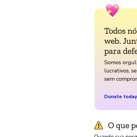
Todos n
web. Jun
para def
Somos orgul
lucrativos, s
sem comprom
Donate today
O que p
Quando sua pesq