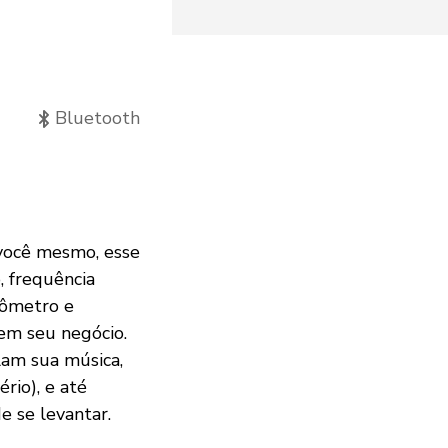
Bluetooth
você mesmo, esse
o, frequência
mômetro e
 em seu negócio.
lam sua música,
rio), e até
e se levantar.