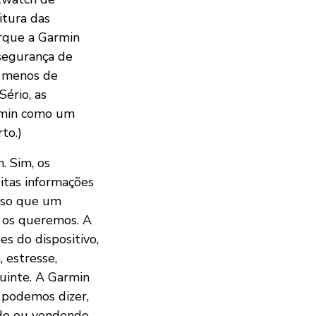
itura das
orque a Garmin
 segurança de
o menos de
Sério, as
armin como um
to.)
. Sim, os
itas informações
isso que um
e os queremos. A
s do dispositivo,
, estresse,
guinte. A Garmin
 podemos dizer,
ndo ou vendendo-