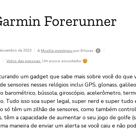
Garmin Forerunner
e Novembro de 2023
|
|
A
Mozilla investigou
por 8 horas
|
Votos das pessoas:
Um pouco assustador
ocurando um gadget que sabe mais sobre você do que 
a de sensores nesses relógios inclui GPS, glonass, galile
tro barométrico, bússola, giroscópio, acelerômetro, ter
o. Tudo isso soa super legal, super nerd e super tudo
ão só têm um zilhão de sensores, como também contro
s, têm a capacidade de aumentar o seu jogo de golfe (sé
a maneira de enviar um alerta se você caiu e não pod