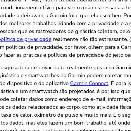
condicionamento físico para ver o quão estressada a le
vacidade a deixavam, a Garmin foi o que ela escolheu. P
dos melhores trabalhos lidando com a privacidade e a
essoais que os rastreadores de ginástica coletam, pel
olítica de privacidade
realmente não tão estressante. (
 políticas de privacidade, por favor, olhem para a G
azer as práticas e políticas de privacidade do jeito cer
pesquisadora de privacidade realmente gosta na Garmin
ginástica e smartwatches da Garmin podem coletar mu
do dispositivo e do aplicativo
Garmin Connect
. É para 
nástica e um smartwatch são projetados, é por isso qu
ode coletar dados como endereço de e-mail, informaçõe
os os dados relacionados ao corpo, como atividade física
 taxa de calor, oxímetro de pulso e muito mais. É o se
tos dados, mas eles fazem um bom trabalho, até onde
 protegê-los e não tentar ganhar dinheiro compartilha