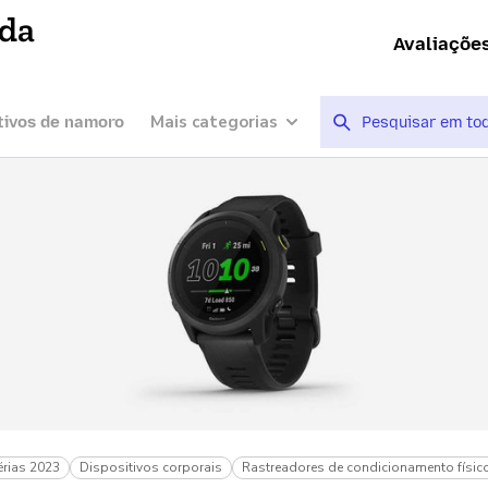
ída
Avaliaçõe
Mais categorias
tivos de namoro
érias 2023
Dispositivos corporais
Rastreadores de condicionamento físic