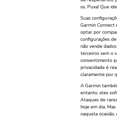
os. Puxa! Que ide
Suas configuraçõ
Garmin Connect e
optar por compar
configurações de
não vende dados 
terceiros sem o 
consentimento pa
privacidade é re
claramente por q
A Garmin também 
entanto, eles so
Ataques de rans
hoje em dia. Mas
naquela ocasião,