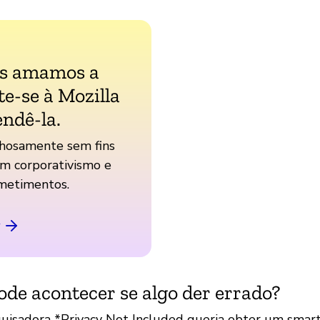
ós amamos a
te-se à Mozilla
endê-la.
hosamente sem fins
em corporativismo e
etimentos.
ode acontecer se algo der errado?
uisadora *Privacy Not Included queria obter um smar