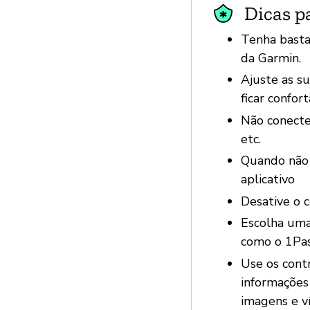
Dicas p
Tenha basta
da Garmin.
Ajuste as s
ficar confor
Não conecte
etc.
Quando não f
aplicativo
Desative o 
Escolha uma
como o 1Pas
Use os contr
informações 
imagens e v