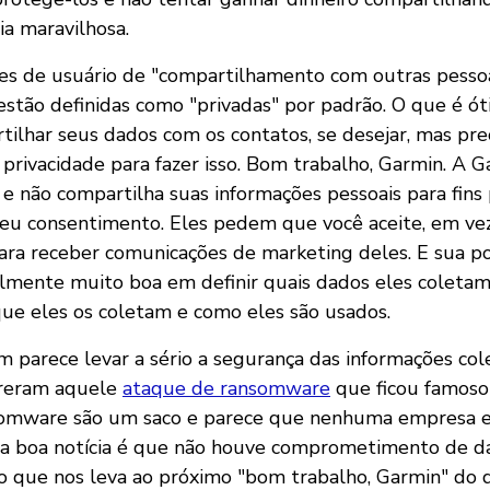
ia maravilhosa.
es de usuário de "compartilhamento com outras pessoa
stão definidas como "privadas" por padrão. O que é ó
tilhar seus dados com os contatos, se desejar, mas prec
 privacidade para fazer isso. Bom trabalho, Garmin. A G
e não compartilha suas informações pessoais para fins 
seu consentimento. Eles pedem que você aceite, em vez
ra receber comunicações de marketing deles. E sua pol
almente muito boa em definir quais dados eles coletam
ue eles os coletam e como eles são usados.
parece levar a sério a segurança das informações col
freram aquele
ataque de ransomware
que ficou famoso
omware são um saco e parece que nenhuma empresa e
 a boa notícia é que não houve comprometimento de d
 o que nos leva ao próximo "bom trabalho, Garmin" do d