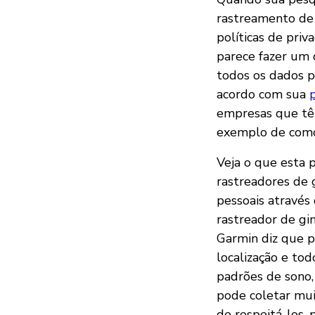
rastreamento de 
políticas de pri
parece fazer um 
todos os dados p
acordo com sua
p
empresas que têm
exemplo de como f
Veja o que esta 
rastreadores de 
pessoais através 
rastreador de gi
Garmin diz que p
localização e tod
padrões de sono,
pode coletar mui
de respeitá-los,