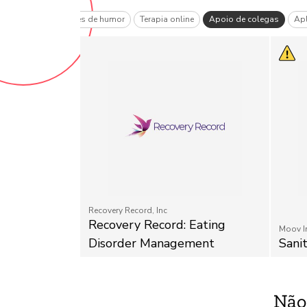
de humor
Monitores de humor
Terapia online
Apoio de colegas
Apl
Recovery Record, Inc
Recovery Record: Eating
Moov I
Disorder Management
Sani
Não