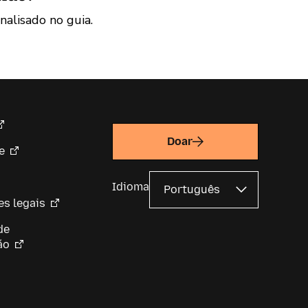
nalisado no guia.
Doar
e
Idioma
s legais
de
ão