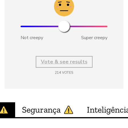
Not creepy
Super creepy
Vote & see results
214
VOTES
Segurança
Inteligência