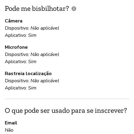
Pode me bisbilhotar?
E
p
Câmera
Dispositivo:
Não aplicável
Aplicativo:
Sim
D
Microfone
Dispositivo:
Não aplicável
C
Aplicativo:
Sim
Rastreia localização
S
Dispositivo:
Não aplicável
"Q
Aplicativo:
Sim
AI
Se
O que pode ser usado para se inscrever?
S
Email
Não