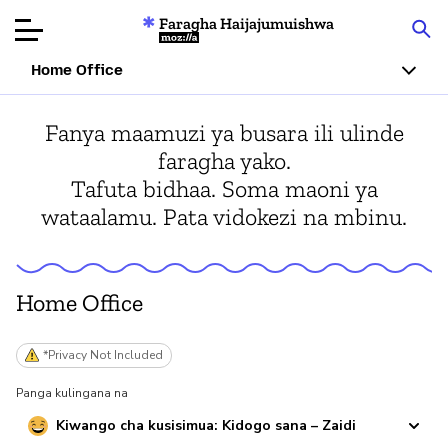
Faragha Haijajumuishwa
Mozilla
Home Office
Ukaguzi wa
Fanya maamuzi ya busara ili ulinde
Bidhaa
faragha yako.
Tafuta bidhaa. Soma maoni ya
Articles
wataalamu. Pata vidokezi na mbinu.
Kuhusu
Changa
Home Office
*Privacy Not Included
Panga kulingana na
Kiwango cha kusisimua: Kidogo sana – Zaidi