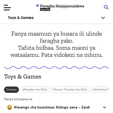
Faragha Haijajumuishwa
Mozilla
Toys & Games
Ukaguzi wa
Fanya maamuzi ya busara ili ulinde
Bidhaa
faragha yako.
Tafuta bidhaa. Soma maoni ya
Articles
wataalamu. Pata vidokezi na mbinu.
Kuhusu
Changa
Toys & Games
d
Drones
eReaders for Kids
Fitness Trackers for Kids
Interactive To
Panga kulingana na
Kiwango cha kusisimua: Kidogo sana – Zaidi