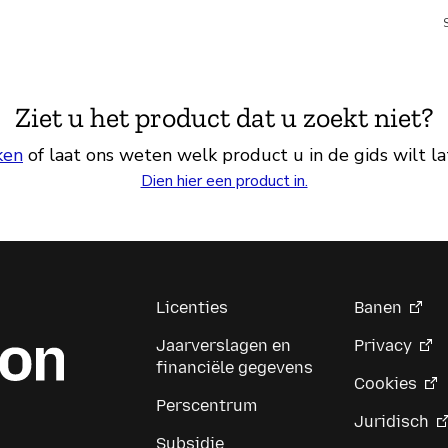
Ziet u het product dat u zoekt niet?
ken
of laat ons weten welk product u in de gids wilt l
Dien hier een product in.
Licenties
Banen
Jaarverslagen en
Privacy
financiële gegevens
Cookies
Perscentrum
Juridisch
Subsidie