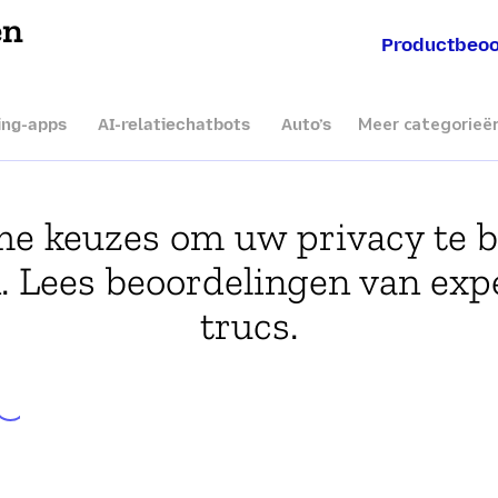
en
Productbeoo
Meer categorieë
ing-apps
AI-relatiechatbots
Auto’s
e keuzes om uw privacy te 
. Lees beoordelingen van expe
trucs.