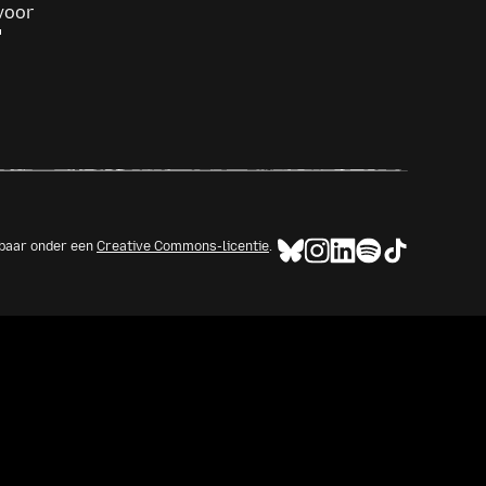
voor
kbaar onder een
Creative Commons-licentie
.