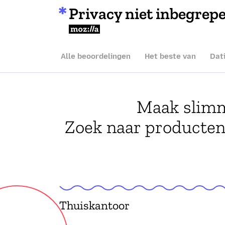
Privacy niet inbegrep
Mozilla
Alle beoordelingen
Het beste van
Dat
Maak slimm
Zoek naar producten
Thuiskantoor