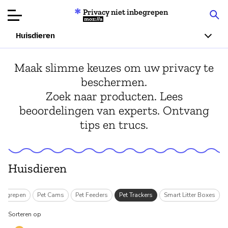
Privacy niet inbegrepen
Mozilla
Huisdieren
Productbeoordelingen
Maak slimme keuzes om uw privacy te
beschermen.
Articles
Zoek naar producten. Lees
beoordelingen van experts. Ontvang
Over
tips en trucs.
Doneren
Huisdieren
inbegrepen
Pet Cams
Pet Feeders
Pet Trackers
Smart Litter Boxes
Sorteren op