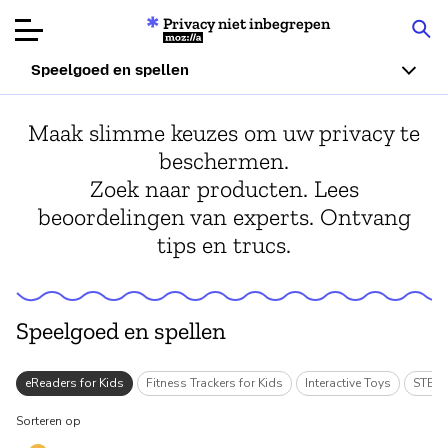
Privacy niet inbegrepen
Mozilla
Speelgoed en spellen
Productbeoordelingen
Maak slimme keuzes om uw privacy te
beschermen.
Articles
Zoek naar producten. Lees
beoordelingen van experts. Ontvang
Over
tips en trucs.
Doneren
Speelgoed en spellen
s
eReaders for Kids
Fitness Trackers for Kids
Interactive Toys
STEM/
Sorteren op