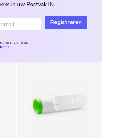
Registreren
ndling my info as
Notice
Withings