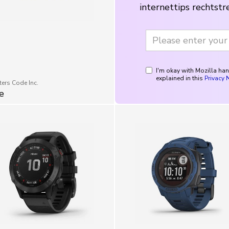
I'm okay with Mozilla ha
explained in this
Privacy 
ers Code Inc.
e
Garmin