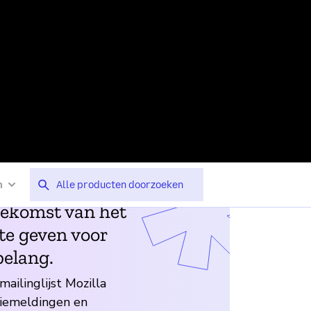
Personal Best, Inc.
Lex
oekomst van het
te geven voor
belang.
 mailinglijst Mozilla
iemeldingen en
eeks in uw Postvak IN.