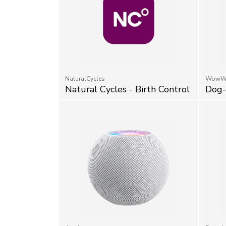
NaturalCycles
WowW
Natural Cycles - Birth Control
Dog
Apple
Bearab