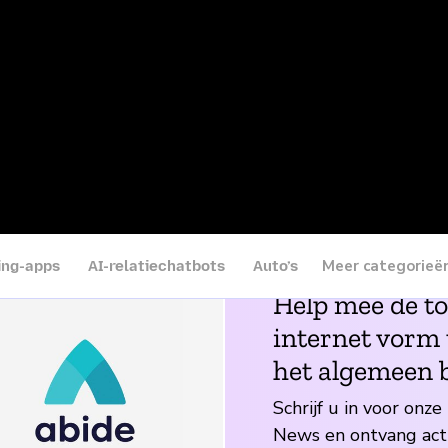
Touchkin
m Deck
Wysa
Help mee de t
internet vorm 
het algemeen 
Schrijf u in voor onze
News en ontvang act
internettips rechtstr