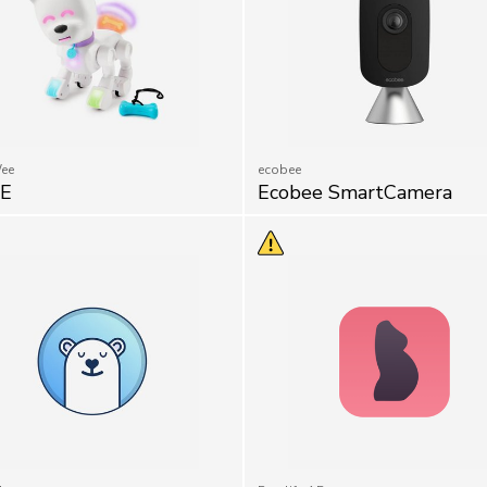
ee
ecobee
-E
Ecobee SmartCamera
le
Preglife AB