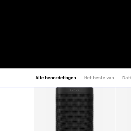
United States Deptartment of Veterans
Affairs
Valve
PTSD Coach
Stea