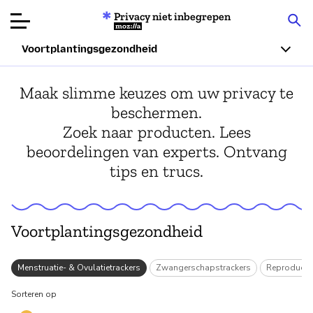
Privacy niet inbegrepen
Mozilla
Voortplantingsgezondheid
Productbeoordelingen
Maak slimme keuzes om uw privacy te
beschermen.
Articles
Zoek naar producten. Lees
beoordelingen van experts. Ontvang
Over
tips en trucs.
Doneren
Voortplantingsgezondheid
n
Menstruatie- & Ovulatietrackers
Zwangerschapstrackers
Reproductiv
Sorteren op