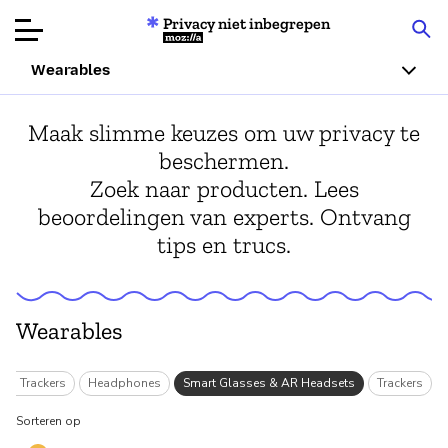
Privacy niet inbegrepen
Mozilla
Wearables
Productbeoordelingen
Maak slimme keuzes om uw privacy te
beschermen.
Articles
Zoek naar producten. Lees
beoordelingen van experts. Ontvang
Over
tips en trucs.
Doneren
Wearables
ess Trackers
Headphones
Smart Glasses & AR Headsets
Trackers
Sorteren op