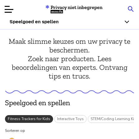
Privacy niet inbegrepen
Mozilla
Speelgoed en spellen
Productbeoordelingen
Maak slimme keuzes om uw privacy te
beschermen.
Articles
Zoek naar producten. Lees
beoordelingen van experts. Ontvang
Over
tips en trucs.
Doneren
Speelgoed en spellen
s
Fitness Trackers for Kids
Interactive Toys
STEM/Coding Learning Kits
Sorteren op