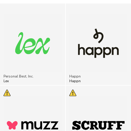
Personal Best, Inc.
Happn
Lex
Happn