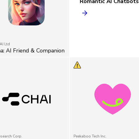
Romantic AI Chatbots 
AI Ltd
a: AI Friend & Companion
esearch Corp.
Peekaboo Tech Inc.