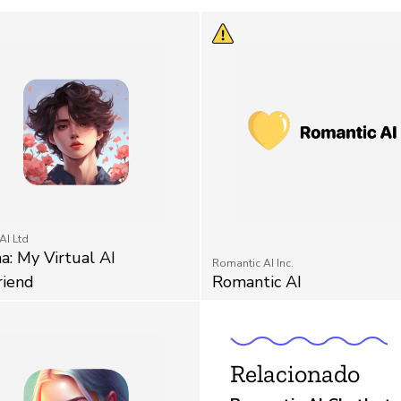
AI Ltd
a: My Virtual AI
Romantic AI Inc.
riend
Romantic AI
Relacionado