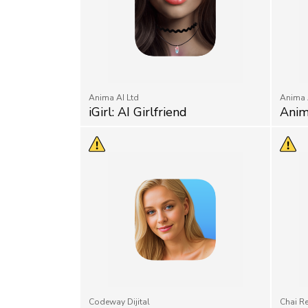
Anima AI Ltd
Anima 
iGirl: AI Girlfriend
Anim
Codeway Dijital
Chai R