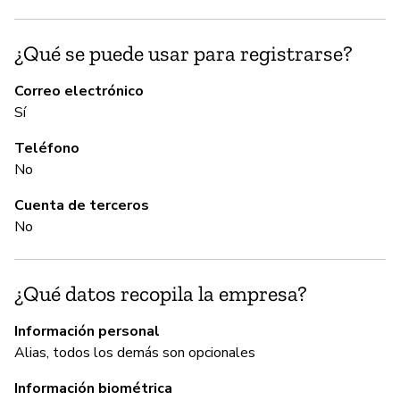
C
¿Qué se puede usar para registrarse?
Sí
Correo electrónico
Sí
A
Teléfono
No
Sí
Cuenta de terceros
No
G
Sí
¿Qué datos recopila la empresa?
Información personal
P
Alias, todos los demás son opcionales
Información biométrica
Sí