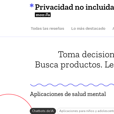
Privacidad no incluid
Mozilla
Todas las reseñas
Lo más destacado
Toma decisione
Busca productos. Lee
Aplicaciones de salud mental
vacidad no incluida
Chatbots de IA
Aplicaciones para niños y adolescent