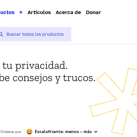
ductos
Artículos
Acerca de
Donar
 tu privacidad.
be consejos y trucos.
Escalofriante: menos – más
Ordenar por
Aplicaciones para levantar el ánimo
Monitoreo del estado anímico
Ter