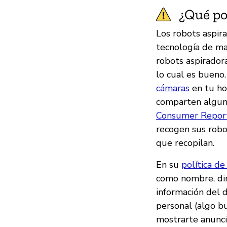
¿Qué pod
Los robots aspir
tecnología de ma
robots aspirador
lo cual es bueno
cámaras
en tu ho
comparten algun
Consumer Repor
recogen sus robo
que recopilan.
En su
política de
como nombre, dire
información del 
personal (algo b
mostrarte anunci