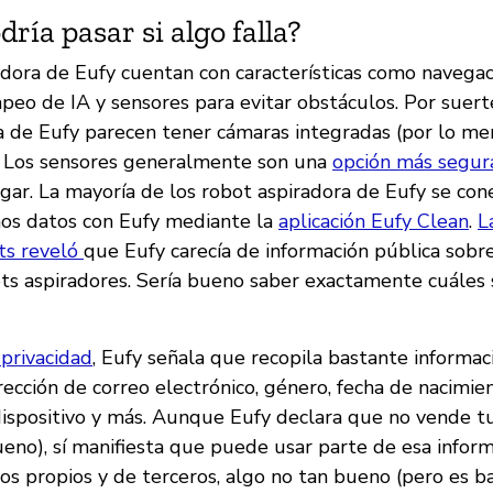
ría pasar si algo falla?
adora de Eufy cuentan con características como navegaci
peo de IA y sensores para evitar obstáculos. Por suert
a de Eufy parecen tener cámaras integradas (por lo men
. Los sensores generalmente son una
opción más segur
gar. La mayoría de los robot aspiradora de Eufy se con
os datos con Eufy mediante la
aplicación Eufy Clean
.
L
ts reveló
que Eufy carecía de información pública sobr
ts aspiradores. Sería bueno saber exactamente cuáles 
 privacidad
, Eufy señala que recopila bastante informac
cción de correo electrónico, género, fecha de nacimien
dispositivo y más. Aunque Eufy declara que no vende t
ueno), sí manifiesta que puede usar parte de esa infor
os propios y de terceros, algo no tan bueno (pero es 