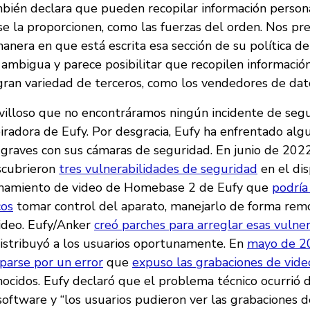
mbién declara que pueden recopilar información person
se la proporcionen, como las fuerzas del orden. Nos p
anera en que está escrita esa sección de su política de
 ambigua y parece posibilitar que recopilen informació
gran variedad de terceros, como los vendedores de dat
illoso que no encontráramos ningún incidente de seg
piradora de Eufy. Por desgracia, Eufy ha enfrentado alg
 graves con sus cámaras de seguridad. En junio de 2022
scubrieron
tres vulnerabilidades de seguridad
en el dis
enamiento de video de Homebase 2 de Eufy que
podría
cos
tomar control del aparato, manejarlo de forma rem
ideo. Eufy/Anker
creó parches para arreglar esas vulne
distribuyó a los usuarios oportunamente. En
mayo de 2
lparse por un error
que
expuso las grabaciones de vid
nocidos. Eufy declaró que el problema técnico ocurrió 
software y “los usuarios pudieron ver las grabaciones d