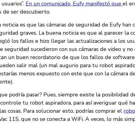
 usuarios”.
En un comunicado, Eufy manifestó que
el er
 de ser descubierto.
a noticia es que las cámaras de seguridad de Eufy han
uridad graves. La buena noticia es que al parecer la 
gló los fallos e hizo llegar las actualizaciones a los u
de seguridad sucedieron con sus cámaras de video y no 
ltan un buen recordatorio de que los fallos de software
pueden salir mal (un mal augurio para tu robot aspirad
tarías menos expuesto con este que con la cámara de
ente).
que podría pasar? Pues, siempre existe la posibilidad 
controle tu robot aspiradora, para así averiguar qué h
as cosas. Para solucionar esto, podrías comprar el
robo
Vac 11S, que no se conecta a WiFi. A veces, lo más sim