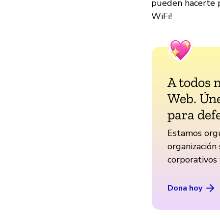
pueden hacerte po
WiFi!
A todos 
Web. Úne
para def
Estamos orgu
organización 
corporativos
Dona hoy