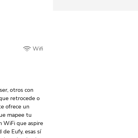
Wifi
ser, otros con
 que retrocede o
te ofrece un
 que mapee tu
n WiFi que aspire
 de Eufy, esas sí