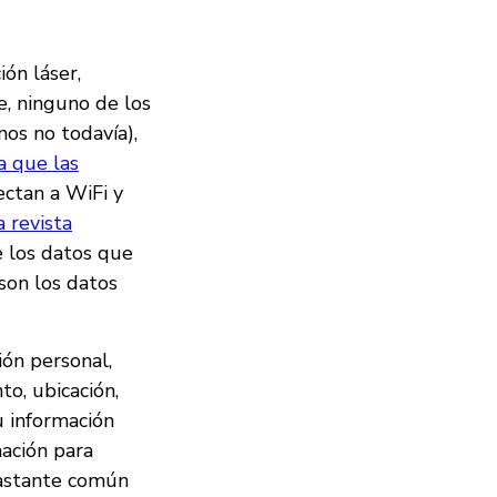
ón láser,
e, ninguno de los
os no todavía),
a que las
ectan a WiFi y
a revista
e los datos que
son los datos
ión personal,
to, ubicación,
u información
mación para
bastante común