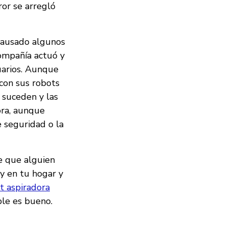
ror se arregló
 causado algunos
compañía actuó y
suarios. Aunque
con sus robots
 suceden y las
ora, aunque
 seguridad o la
de que alguien
ay en tu hogar y
t aspiradora
ple es bueno.