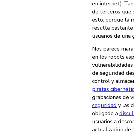
en internet). Ta
de terceros que 
esto, porque la m
resulta bastante
usuarios de una 
Nos parece marav
en los robots as
vulnerabilidades
de seguridad de
control y almac
piratas cibernéti
grabaciones de v
seguridad
y las 
obligado a
discu
usuarios a desco
actualización de 