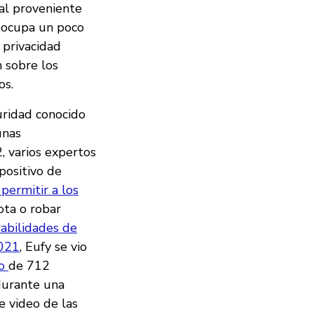
al proveniente
reocupa un poco
 privacidad
n sobre los
os.
uridad conocido
unas
, varios expertos
positivo de
 permitir a los
ota o robar
rabilidades de
021
, Eufy se vio
eo
de 712
durante una
e video de las