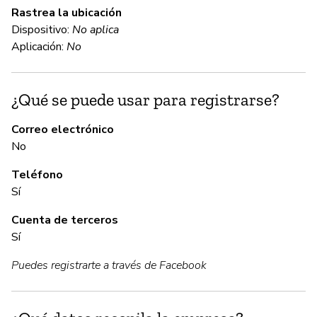
Rastrea la ubicación
Gl
Dispositivo:
No aplica
ci
Aplicación:
No
C
¿Qué se puede usar para registrarse?
Sí
Correo electrónico
No
A
Teléfono
Sí
Sí
Cuenta de terceros
Sí
G
Puedes registrarte a través de Facebook
Sí
Gl