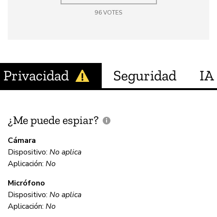
96
VOTES
Privacidad
Seguridad
IA
¿Me puede espiar?
¿
e
Cámara
Dispositivo:
No aplica
Sí
Aplicación:
No
Micrófono
C
Dispositivo:
No aplica
Aplicación:
No
Sí