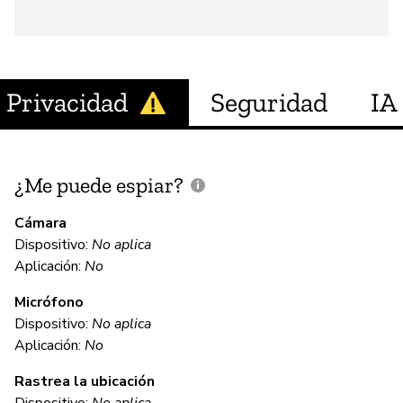
Privacidad
Seguridad
IA
¿Me puede espiar?
¿
e
Cámara
Dispositivo:
No aplica
Sí
Aplicación:
No
Micrófono
C
Dispositivo:
No aplica
Aplicación:
No
Sí
Rastrea la ubicación
To
Dispositivo:
No aplica