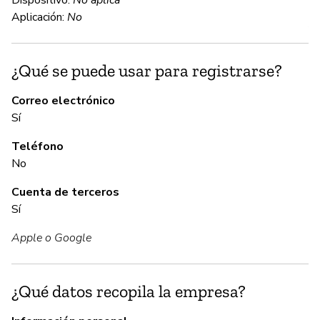
re
Aplicación:
No
AE
pr
ma
¿Qué se puede usar para registrarse?
ac
Correo electrónico
Sí
C
Teléfono
N
No
De
Cuenta de terceros
en
Sí
co
Apple o Google
re
se
¿Qué datos recopila la empresa?
A