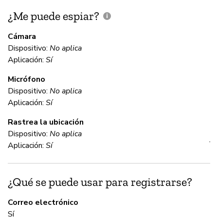
¿Me puede espiar?
¿
e
Cámara
Dispositivo:
No aplica
Sí
Aplicación:
Sí
Micrófono
C
Dispositivo:
No aplica
Aplicación:
Sí
Sí
Rastrea la ubicación
Sa
Dispositivo:
No aplica
ju
Aplicación:
Sí
ti
te
ci
¿Qué se puede usar para registrarse?
re
co
Correo electrónico
ma
Sí