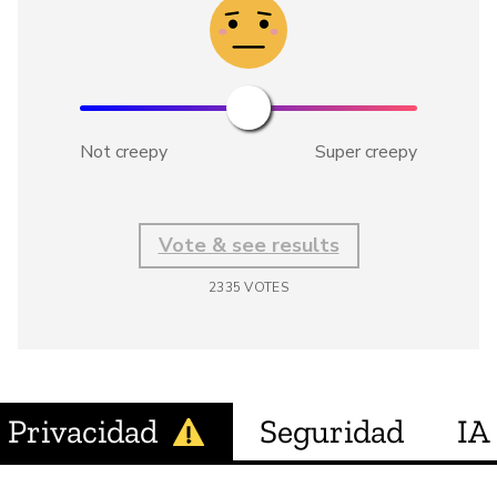
Not creepy
Super creepy
Vote & see results
2335
VOTES
Privacidad
Seguridad
IA