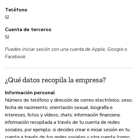
lo
de
Teléfono
en
Sí
la
Cuenta de terceros
qu
Sí
cl
po
Puedes iniciar sesión con una cuenta de Apple, Google o
si
Facebook.
ci
se
¿Qué datos recopila la empresa?
C
Información personal
Número de teléfono y dirección de correo electrónico, sexo,
No
fecha de nacimiento; orientación sexual, biografía e
intereses, fotos y vídeos; chats; información financiera;
Ti
información recopilada a través de tu cuenta de redes
el
sociales, por ejemplo, si decides crear e iniciar sesión en tu
cuenta a través de tus redes sociales u otra cuenta (como