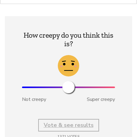
How creepy do you think this
is?
Not creepy
Super creepy
Vote & see results
1371
VOTES