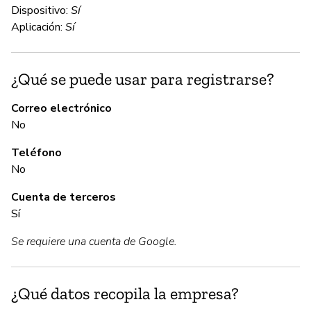
Dispositivo:
Sí
Aplicación:
Sí
C
¿Qué se puede usar para registrarse?
Sí
Correo electrónico
No
A
Teléfono
Sí
No
Cuenta de terceros
G
Sí
Se requiere una cuenta de Google.
Sí
Go
vu
¿Qué datos recopila la empresa?
ht