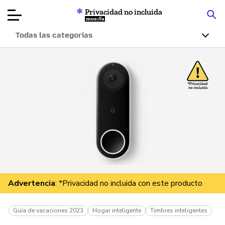
Privacidad no incluida
Mozilla
Todas las categorías
Reseñas de
productos
Artículos
Acerca de
Donar
Advertencia
: *Privacidad no incluida con este producto
Guía de vacaciones 2023
Hogar inteligente
Timbres inteligentes