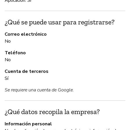
Aplicación:
Sí
C
¿Qué se puede usar para registrarse?
Sí
Correo electrónico
No
A
Teléfono
Sí
No
Cuenta de terceros
G
Sí
Se requiere una cuenta de Google.
Sí
Go
vu
¿Qué datos recopila la empresa?
ht
h
Información personal