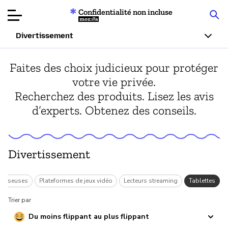
Confidentialité non incluse
Mozilla
Divertissement
Tests de
Faites des choix judicieux pour protéger
produits
votre vie privée.
Recherchez des produits. Lisez les avis
Articles
d’experts. Obtenez des conseils.
À propos
Faire un don
Divertissement
Liseuses
Plateformes de jeux vidéo
Lecteurs streaming
Tablettes
Trier par
Du moins flippant au plus flippant