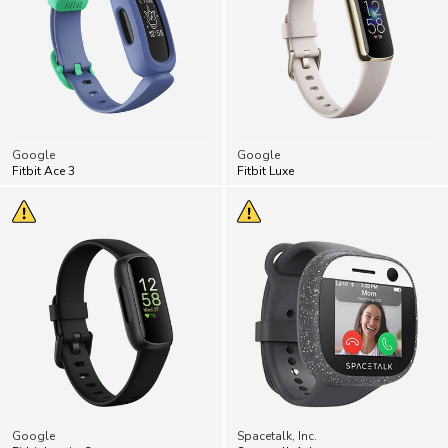
Google
Google
Fitbit Ace 3
Fitbit Luxe
Google
Spacetalk, Inc.