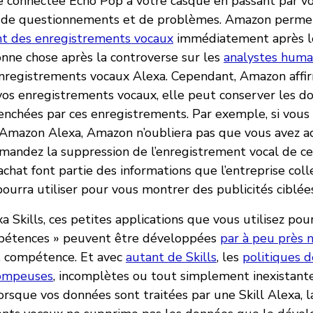
e connectée Echo Pop à votre casque en passant par v
t de questionnements et de problèmes. Amazon perm
 des enregistrements vocaux
immédiatement après le
onne chose après la controverse sur les
analystes huma
nregistrements vocaux Alexa. Cependant, Amazon affi
os enregistrements vocaux, elle peut conserver les d
lenchées par ces enregistrements. Par exemple, si vous
 Amazon Alexa, Amazon n’oubliera pas que vous avez ac
andez la suppression de l’enregistrement vocal de cet
chat font partie des informations que l’entreprise coll
 pourra utiliser pour vous montrer des publicités ciblée
xa Skills, ces petites applications que vous utilisez pou
mpétences » peuvent être développées
par à peu près 
… compétence. Et avec
autant de Skills
, les
politiques d
rompeuses
, incomplètes ou tout simplement inexistante
orsque vos données sont traitées par une Skill Alexa, 