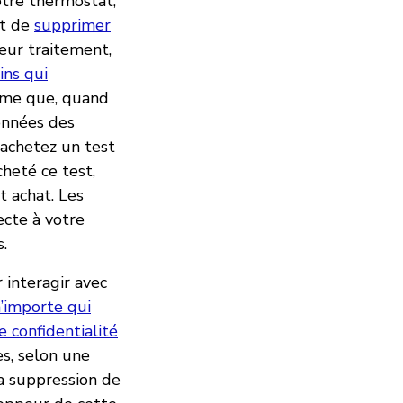
otre thermostat,
et de
supprimer
ur traitement,
ins qui
rme que, quand
onnées des
 achetez un test
heté ce test,
 achat. Les
ecte à votre
s.
r interagir avec
n’importe qui
e confidentialité
s, selon une
la suppression de