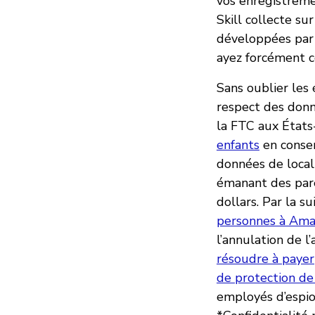
vos enregistrem
Skill collecte su
développées par 
ayez forcément c
Sans oublier les
respect des donn
la FTC aux États
enfants
en conser
données de local
émanant des par
dollars. Par la s
personnes à Ama
l’annulation de 
résoudre à payer
de protection de 
employés d’espion