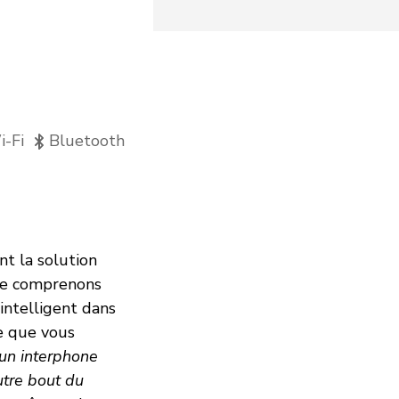
-Fi
Bluetooth
t la solution
 ne comprenons
intelligent dans
me que vous
 un interphone
utre bout du