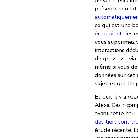
de votre enceint
présente son lo
automatiquement
ce qui est une b
écoutaient
des e
vous supprimez v
interactions déc
de grossesse via
même si vous dem
données sur cet a
sujet, et qu’elle
Et puis il y a Ale
Alexa. Ces « co
ayant cette heu
des tiers sont t
étude récente. L