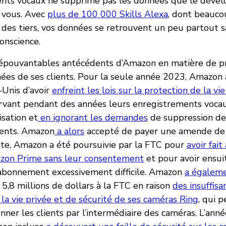
ents vocaux ne supprime pas les données que le dével
r vous. Avec
plus de 100 000 Skills Alexa
, dont beauco
des tiers, vos données se retrouvent un peu partout 
onscience.
 épouvantables antécédents d’Amazon en matière de pr
ées de ses clients. Pour la seule année 2023, Amazon 
-Unis d’avoir
enfreint les lois sur la protection de la vi
vant pendant des années leurs enregistrements vocau
isation et
en ignorant les demandes
de suppression de
ents. Amazon
a alors
accepté de payer une amende de 
uite, Amazon a été poursuivie par la FTC pour
avoir fai
zon Prime sans leur consentement
et pour avoir ensui
l’abonnement excessivement difficile. Amazon
a égaleme
5,8 millions de dollars à la FTC en raison
des insuffis
la vie privée et de sécurité de ses caméras Ring
, qui 
ner les clients par l’intermédiaire des caméras. L’anné