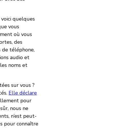
 voici quelques
 que vous
oment où vous
ortes, des
s de téléphone,
ions audio et
 les noms et
ctées sur vous ?
tés.
Elle déclare
nellement pour
 sûr, nous ne
nts, n’est peut-
es pour connaître