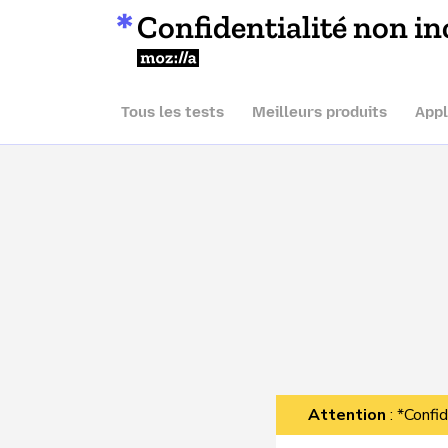
Confidentialité non in
Mozilla
Tous les tests
Meilleurs produits
Appl
Attention
: *Confid