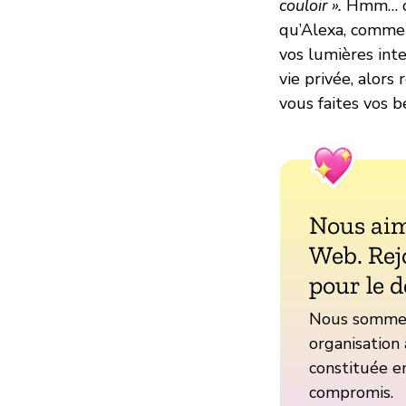
couloir ».
Hmm… ok.
qu’Alexa, comme 
vos lumières int
vie privée, alors
vous faites vos be
Nous aim
Web. Rej
pour le d
Nous sommes 
organisation 
constituée en
compromis.