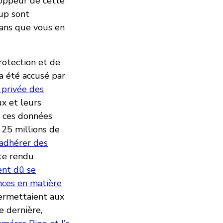
oppeur de cette
up sont
sans que vous en
otection et de
a été accusé par
e privée des
x et leurs
 ces données
25 millions de
t adhérer des
te rendu
nt dû se
ances en matière
permettaient aux
e dernière,