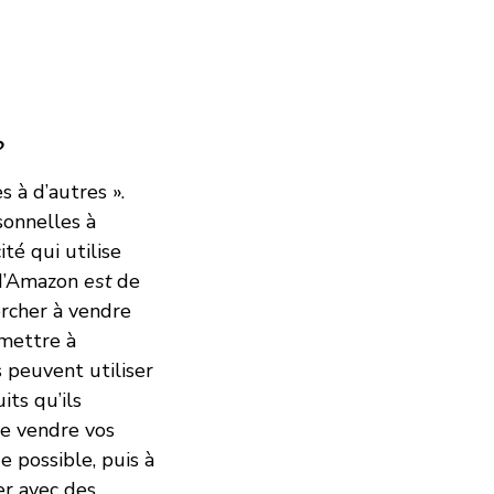
?
 à d’autres ».
sonnelles à
ité qui utilise
 d’Amazon
est
de
ercher à vendre
mettre à
s peuvent utiliser
ts qu’ils
de vendre vos
e possible, puis à
er avec des