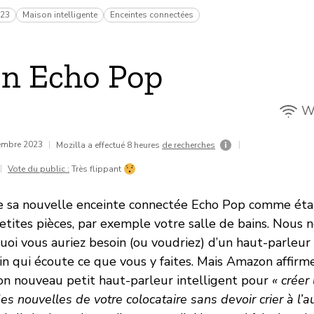
023
Maison intelligente
Enceintes connectées
n Echo Pop
Wi
vembre 2023
|
|
Mozilla a effectué 8 heures
de recherches
|
Vote du public :
Très flippant
 sa nouvelle enceinte connectée Echo Pop comme étan
petites pièces, par exemple votre salle de bains. Nous
i vous auriez besoin (ou voudriez) d’un haut-parleur 
ain qui écoute ce que vous y faites. Mais Amazon affir
son nouveau petit haut-parleur intelligent pour
« créer
es nouvelles de votre colocataire sans devoir crier à l’a