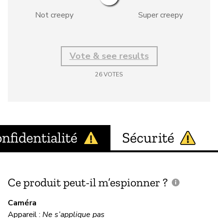
Not creepy
Super creepy
Vote & see results
26
VOTES
nfidentialité
Sécurité
Ce produit peut-il m’espionner ?
C
c
Caméra
Appareil :
Ne s’applique pas