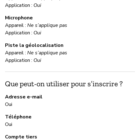
Application :
Oui
N
Microphone
Appareil :
Ne s’applique pas
C
Application :
Oui
Piste la géolocalisation
Ou
Appareil :
Ne s’applique pas
Lo
Application :
Oui
ch
Que peut-on utiliser pour s’inscrire ?
M
Adresse e-mail
Ou
Oui
Téléphone
Oui
M
Compte tiers
Ou