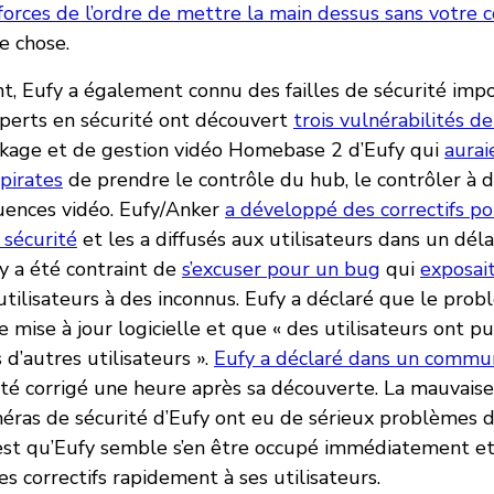
s forces de l’ordre de mettre la main dessus sans votr
e chose.
 Eufy a également connu des failles de sécurité impo
xperts en sécurité ont découvert
trois vulnérabilités de
ockage et de gestion vidéo Homebase 2 d’Eufy qui
aurai
pirates
de prendre le contrôle du hub, le contrôler à d
uences vidéo. Eufy/Anker
a développé des correctifs po
 sécurité
et les a diffusés aux utilisateurs dans un dél
fy a été contraint de
s’excuser pour un bug
qui
exposait
tilisateurs à des inconnus. Eufy a déclaré que le probl
e mise à jour logicielle et que « des utilisateurs ont p
d’autres utilisateurs ».
Eufy a déclaré dans un commu
té corrigé une heure après sa découverte. La mauvaise
éras de sécurité d’Eufy ont eu de sérieux problèmes de
st qu’Eufy semble s’en être occupé immédiatement et 
es correctifs rapidement à ses utilisateurs.