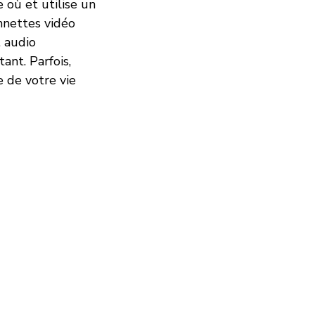
 où et utilise un
onnettes vidéo
, audio
ant. Parfois,
e de votre vie