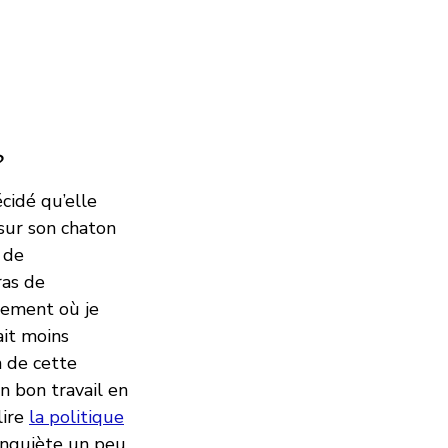
?
cidé qu’elle
 sur son chaton
 de
ras de
lement où je
ait moins
n de cette
n bon travail en
lire
la politique
’inquiète un peu