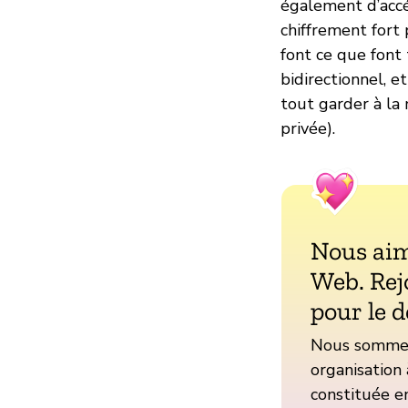
également d’accé
chiffrement fort 
font ce que font
bidirectionnel, e
tout garder à la 
privée).
Nous aim
Web. Rej
pour le d
Nous sommes 
organisation 
constituée en