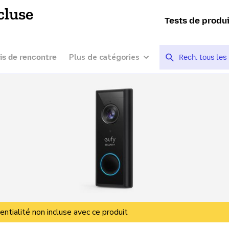
cluse
Tests de produ
Plus de catégories
is de rencontre
entialité non incluse avec ce produit