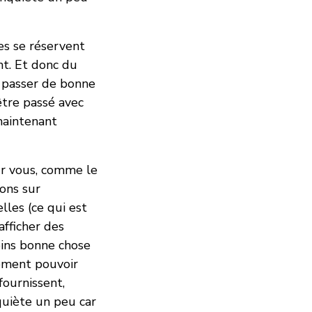
es se réservent
nt. Et donc du
t passer de bonne
être passé avec
 maintenant
ur vous, comme le
ions sur
lles (ce qui est
afficher des
oins bonne chose
lement pouvoir
fournissent,
quiète un peu car