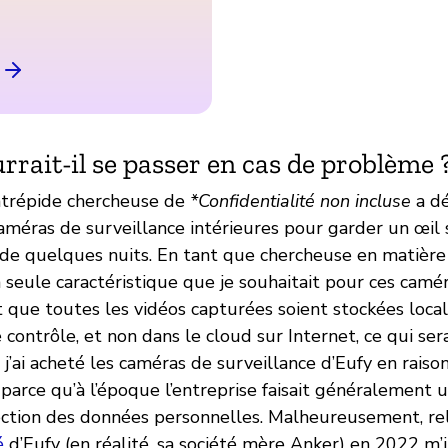
rrait-il se passer en cas de problème 
ntrépide chercheuse de
*Confidentialité non incluse
a dé
caméras de surveillance intérieures pour garder un œil
 de quelques nuits. En tant que chercheuse en matière
la seule caractéristique que je souhaitait pour ces camé
it que toutes les vidéos capturées soient stockées loca
e contrôle, et non dans le cloud sur Internet, ce qui ser
, j’ai acheté les caméras de surveillance d’Eufy en raiso
 parce qu’à l’époque l’entreprise faisait généralement u
ction des données personnelles. Malheureusement, re
é
d’Eufy (en réalité, sa société mère Anker) en 2022 m