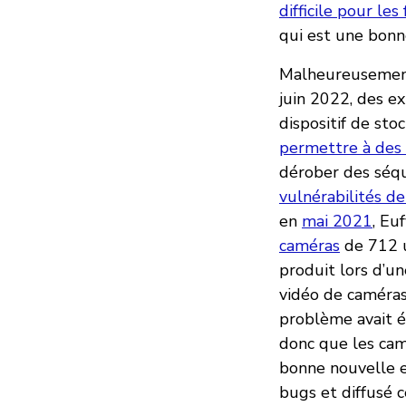
difficile pour le
qui est une bonn
Malheureusement,
juin 2022, des e
dispositif de st
permettre à des 
dérober des séq
vulnérabilités de
en
mai 2021
, Eu
caméras
de 712 u
produit lors d’un
vidéo de caméras 
problème avait é
donc que les cam
bonne nouvelle e
bugs et diffusé c