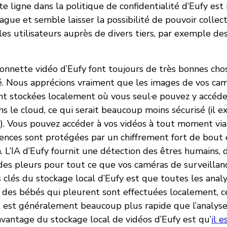
te ligne dans la politique de confidentialité d’Eufy est
gue et semble laisser la possibilité de pouvoir collec
les utilisateurs auprès de divers tiers, par exemple de
onnette vidéo d’Eufy font toujours de très bonnes cho
té. Nous apprécions vraiment que les images de vos ca
ent stockées localement où vous seul·e pouvez y accéde
ns le cloud, ce qui serait beaucoup moins sécurisé (il 
). Vous pouvez accéder à vos vidéos à tout moment via 
uences sont protégées par un chiffrement fort de bout
n. L’IA d’Eufy fournit une détection des êtres humains,
es pleurs pour tout ce que vos caméras de surveillanc
 clés du stockage local d’Eufy est que toutes les analy
 des bébés qui pleurent sont effectuées localement, ce
et est généralement beaucoup plus rapide que l’analyse
avantage du stockage local de vidéos d’Eufy est qu’
il e