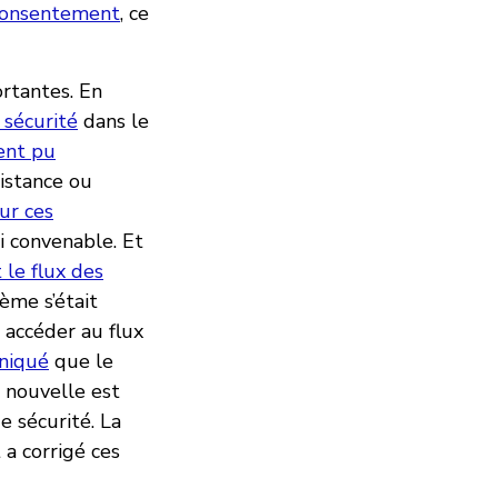
e consentement
, ce
rtantes. En
 sécurité
dans le
ent pu
istance ou
ur ces
ai convenable. Et
 le flux des
ème s’était
u accéder au flux
niqué
que le
 nouvelle est
 sécurité. La
a corrigé ces