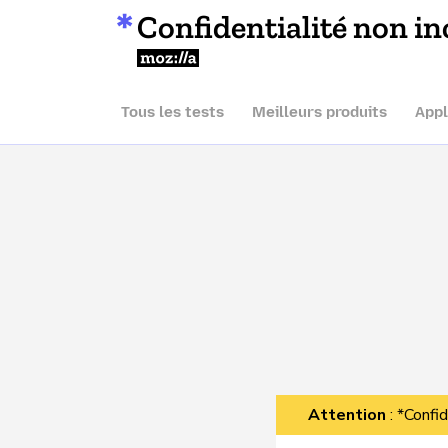
Confidentialité non in
Mozilla
Tous les tests
Meilleurs produits
Appl
Attention
: *Confid