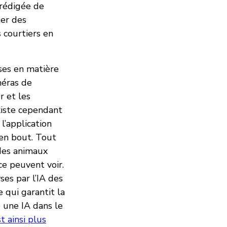
 rédigée de
ter des
s courtiers en
ses en matière
méras de
r et les
existe cependant
l’application
 en bout. Tout
 des animaux
e peuvent voir.
ses par l’IA des
 qui garantit la
 une IA dans le
st ainsi plus