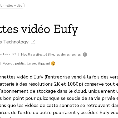
Sonnettes vidéo
tes vidéo Eufy
ns Technology
vembre 2022
|
|
Mozilla a effectué 8 heures
de recherches
|
Vote du public :
Un peu flippant
ttes vidéo d’Eufy (l’entreprise vend à la fois des versi
atterie à des résolutions 2K et 1080p) conserve tout e
’abonnement de stockage dans le cloud, uniquement u
ès bon point pour quiconque se soucie de sa vie privée
ans que les vidéos de cette sonnette se retrouvent dan
forces de l’ordre ou autre pourraient y accéder. Eufy v