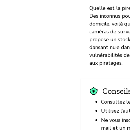
Quelle est la pir
Des inconnus pou
domicile, voilà q
caméras de surve
propose un stock
dansant nu·e dans
vulnérabilités d
aux piratages.
Conseil
Consultez l
Utilisez l’a
Ne vous insc
mail et un 