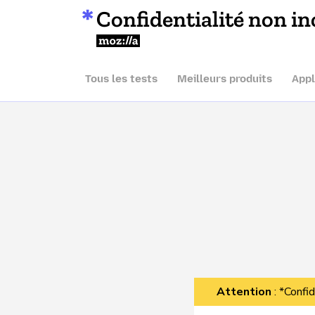
Confidentialité non in
Mozilla
Tous les tests
Meilleurs produits
Appl
Attention
: *Confid