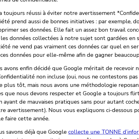
a toujours réussi à éviter notre avertissement *Confide
ociété prend aussi de bonnes initiatives : par exemple, d
pprimer ses données. Elle fait un assez bon travail con
 les données collectées à notre sujet sont gardées en s
iété ne vend pas vraiment ces données car quel en serai
 ces données pour elle-même afin de gagner beaucoup
s avons enfin décidé que Google méritait de recevoir 
onfidentialité non incluse (oui, nous ne contestons pa
ire plus tôt, mais nous avons une méthodologie reposan
s que nous devons respecter et Google a toujours flirté
 en ayant de mauvaises pratiques sans pour autant coche
tre avertissement). Nous vous expliquons ci-dessous 
e faire cette année.
ous savons déjà que Google
collecte une TONNE d’info