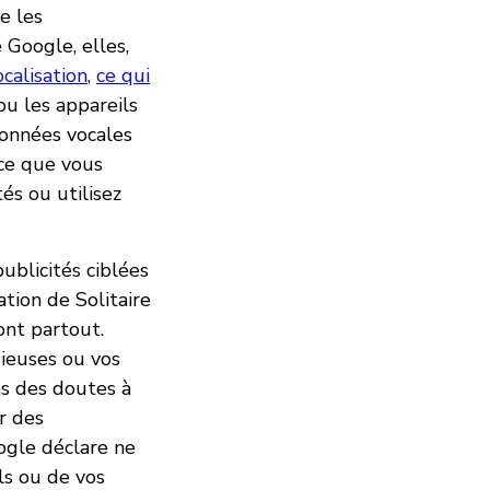
e les
 Google, elles,
ocalisation
,
ce qui
ou les appareils
données vocales
 ce que vous
s ou utilisez
ublicités ciblées
tion de Solitaire
ont partout.
gieuses ou vos
s des doutes à
r des
oogle déclare ne
ls ou de vos