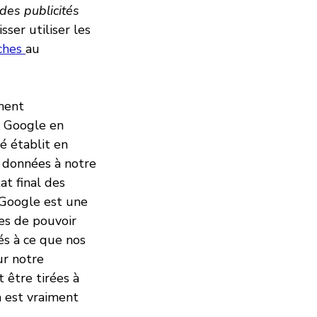
des publicités
sser utiliser les
rches
au
ment
de Google en
é établit en
 données à notre
at final des
 Google est une
es de pouvoir
és à ce que nos
ur notre
t être tirées à
a est vraiment