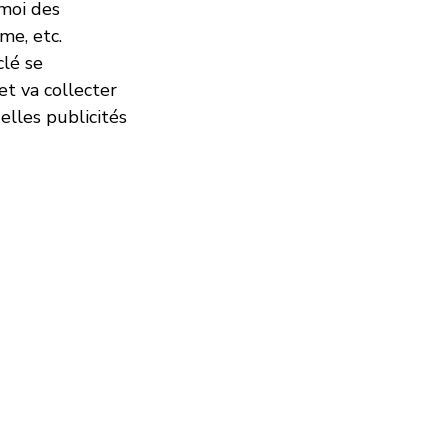
-moi des
me, etc.
clé se
et va collecter
elles publicités