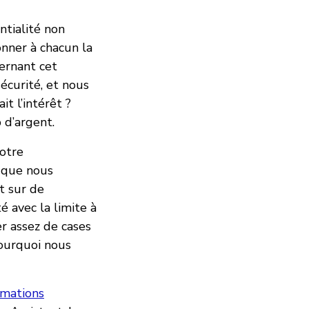
ntialité non
onner à chacun la
cernant cet
écurité, et nous
t l’intérêt ?
 d’argent.
notre
s que nous
t sur de
 avec la limite à
r assez de cases
pourquoi nous
rmations