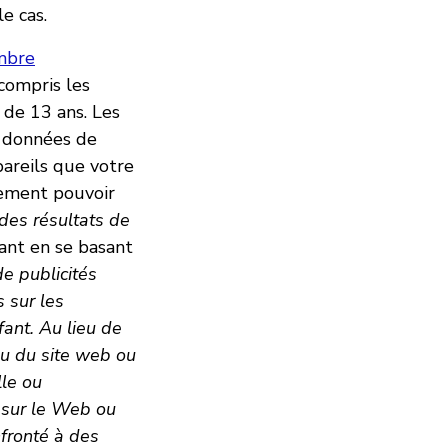
e cas.
ombre
 compris les
 de 13 ans. Les
s données de
ppareils que votre
alement pouvoir
des résultats de
ant en se basant
e publicités
s sur les
fant. Au lieu de
nu du site web ou
lle ou
z sur le Web ou
nfronté à des