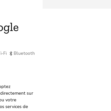
ogle
-Fi
Bluetooth
doptez
 directement sur
ou votre
vos services de