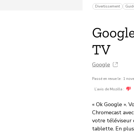
Divertissement
Guide
Google
TV
Google
Passé en revue le : 1 no
L’avis de Mozilla :
« Ok Google ». Vo
Chromecast avec 
votre téléviseur
tablette. En plus