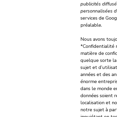
publicités diffus
personnalisées de
services de Goo
préalable
.
Nous avons toujo
*Confidentialité 
matière de confid
quelque sorte la
sujet et d’utilis
années et des an
énorme entrepris
dans le monde en
données soient r
localisation et n
notre sujet à par
inquiétant en ter