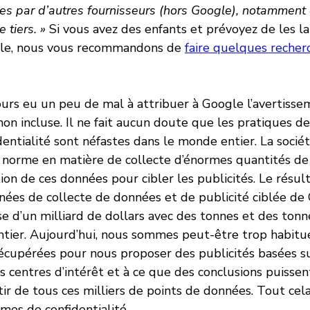
ées par d’autres fournisseurs (hors Google), notamment 
 tiers. »
Si vous avez des enfants et prévoyez de les lai
gle, nous vous recommandons de
faire quelques reche
urs eu un peu de mal à attribuer à Google l’avertisse
non incluse. Il ne fait aucun doute que les pratiques 
entialité sont néfastes dans le monde entier. La sociét
 norme en matière de collecte d’énormes quantités de
ation de ces données pour cibler les publicités. Le résult
nées de collecte de données et de publicité ciblée de
e d’un milliard de dollars avec des tonnes et des tonn
tier. Aujourd’hui, nous sommes peut-être trop habitu
écupérées pour nous proposer des publicités basées s
os centres d’intérêt et à ce que des conclusions puissen
tir de tous ces milliers de points de données. Tout cel
mes de confidentialité.