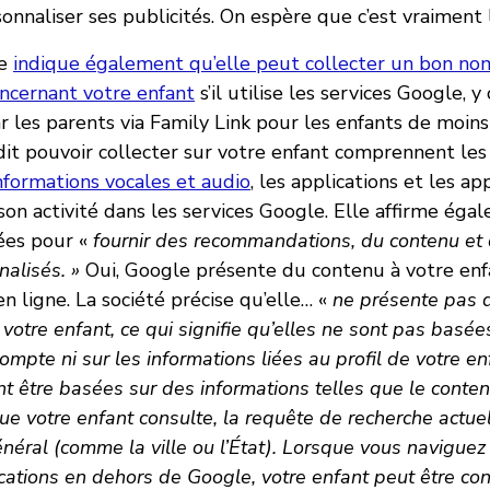
nnaliser ses publicités. On espère que c’est vraiment l
le
indique également qu’elle peut collecter un bon n
oncernant votre enfant
s’il utilise les services Google, y
r les parents via Family Link pour les enfants de moins
dit pouvoir collecter sur votre enfant comprennent le
informations vocales et audio
, les applications et les a
 son activité dans les services Google. Elle affirme ég
ées pour «
fournir des recommandations, du contenu et 
alisés. »
Oui, Google présente du contenu à votre enf
en ligne. La société précise qu’elle… «
ne présente pas d
votre enfant, ce qui signifie qu’elles ne sont pas basée
ompte ni sur les informations liées au profil de votre en
nt être basées sur des informations telles que le conte
que votre enfant consulte, la requête de recherche actue
néral (comme la ville ou l’État). Lorsque vous navigue
ications en dehors de Google, votre enfant peut être co