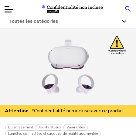
Confidentialité non incluse
Mozilla
Toutes les catégories
Tests de
produits
Articles
À propos
Faire un don
Attention
: *Confidentialité non incluse avec ce produit
Divertissement
Jouets et jeux
Wearables
Lunettes connectées et casques de réalité augmentée