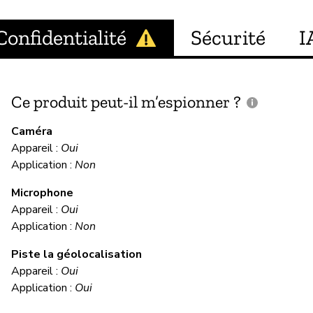
Confidentialité
Sécurité
I
Ce produit peut-il m’espionner ?
C
c
Caméra
Appareil :
Oui
Ou
Application :
Non
Microphone
C
Appareil :
Oui
Application :
Non
Ou
Piste la géolocalisation
Appareil :
Oui
M
Application :
Oui