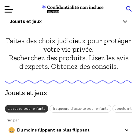
Confidentialité non incluse
Mozilla
Jouets et jeux
Tests de
Faites des choix judicieux pour protéger
produits
votre vie privée.
Recherchez des produits. Lisez les avis
Articles
d’experts. Obtenez des conseils.
À propos
Faire un don
Jouets et jeux
s
Liseuses pour enfants
Traqueurs d’activité pour enfants
Jouets intera
Trier par
Du moins flippant au plus flippant