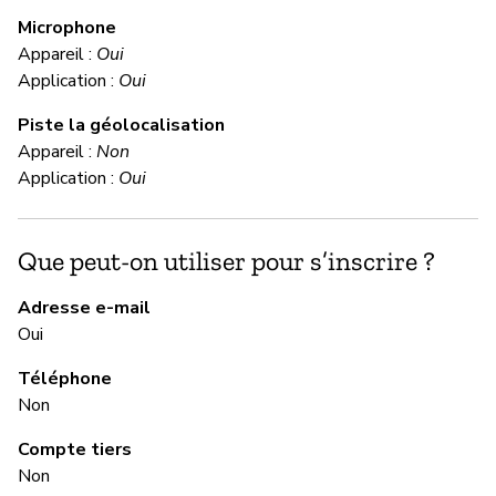
Microphone
C
Appareil :
Oui
Application :
Oui
Ou
Piste la géolocalisation
Appareil :
Non
M
Application :
Oui
Ou
Que peut-on utiliser pour s’inscrire ?
M
Adresse e-mail
Oui
Ou
Téléphone
Non
G
Compte tiers
Non
Ou