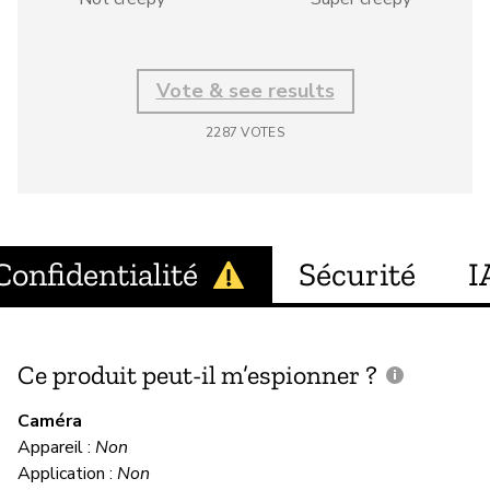
Vote & see results
2287
VOTES
Confidentialité
Sécurité
I
Ce produit peut-il m’espionner ?
C
c
Caméra
Appareil :
Non
Ou
Application :
Non