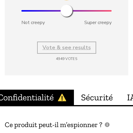
Not creepy
Super creepy
Vote & see results
4949
VOTES
Confidentialité
Sécurité
I
Ce produit peut-il m’espionner ?
C
c