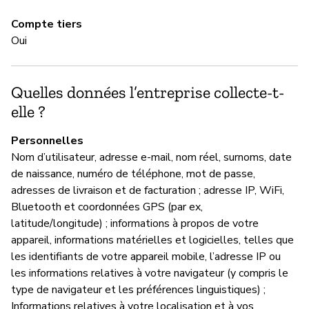
qu
Compte tiers
cl
Oui
d’
Si
Quelles données l’entreprise collecte-t-
elle ?
M
Personnelles
Ne
Nom d’utilisateur, adresse e-mail, nom réel, surnoms, date
Po
de naissance, numéro de téléphone, mot de passe,
be
adresses de livraison et de facturation ; adresse IP, WiFi,
Le
Bluetooth et coordonnées GPS (par ex,
mi
latitude/longitude) ; informations à propos de votre
se
appareil, informations matérielles et logicielles, telles que
les identifiants de votre appareil mobile, l’adresse IP ou
les informations relatives à votre navigateur (y compris le
M
type de navigateur et les préférences linguistiques) ;
Informations relatives à votre localisation et à vos