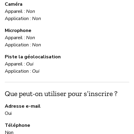
Caméra
Appareil :
Non
Ou
Application :
Non
Microphone
C
Appareil :
Non
Application :
Non
Ou
Piste la géolocalisation
« 
Appareil :
Oui
si
Application :
Oui
cl
et
en
Que peut-on utiliser pour s’inscrire ?
af
co
Adresse e-mail
pr
Oui
te
le
Téléphone
ét
Non