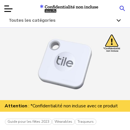
Confidentialité non incluse
Mozilla
Toutes les catégories
Tests de
produits
Articles
À propos
Faire un don
Attention
: *Confidentialité non incluse avec ce produit
Guide pour les fêtes 2023
Wearables
Traqueurs