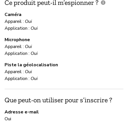
Ce produit peut-il m’espionner ?
C
c
Caméra
Appareil :
Oui
Ou
Application :
Oui
Microphone
C
Appareil :
Oui
Application :
Oui
Ou
Piste la géolocalisation
Le
Appareil :
Oui
Ri
Application :
Oui
M
Que peut-on utiliser pour s’inscrire ?
Ou
Adresse e-mail
Oui
L’
su