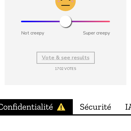
Not creepy
Super creepy
Vote & see results
1702
VOTES
Confidentialité
Sécurité
I