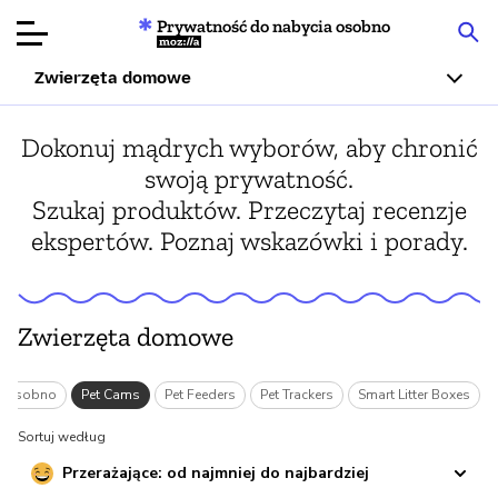
Prywatność do nabycia osobno
Mozilla
Zwierzęta domowe
Recenzje
Dokonuj mądrych wyborów, aby chronić
produktów
swoją prywatność.
Szukaj produktów. Przeczytaj recenzje
Articles
ekspertów. Poznaj wskazówki i porady.
O nas
Przekaż
Zwierzęta domowe
darowiznę
ia osobno
Pet Cams
Pet Feeders
Pet Trackers
Smart Litter Boxes
Sortuj według
Przerażające: od najmniej do najbardziej