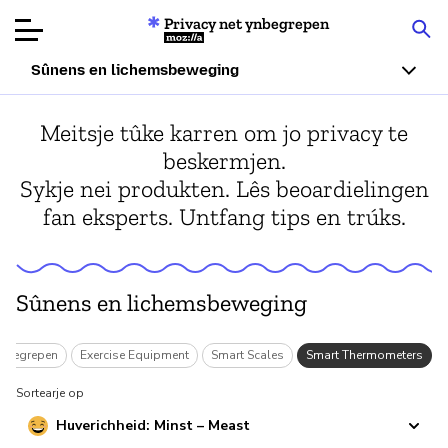
Privacy net ynbegrepen
Mozilla
Sûnens en lichemsbeweging
Produktbeoardielingen
Meitsje tûke karren om jo privacy te
beskermjen.
Articles
Sykje nei produkten. Lês beoardielingen
fan eksperts. Untfang tips en trúks.
Oer
Donearje
Sûnens en lichemsbeweging
 ynbegrepen
Exercise Equipment
Smart Scales
Smart Thermometers
Sortearje op
Huverichheid: Minst – Meast