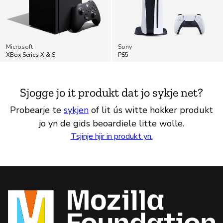
Microsoft
Sony
XBox Series X & S
PS5
Sjogge jo it produkt dat jo sykje net?
Probearje te
sykjen
of lit ús witte hokker produkt
jo yn de gids beoardiele litte wolle.
Tsjinje hjir in produkt yn.