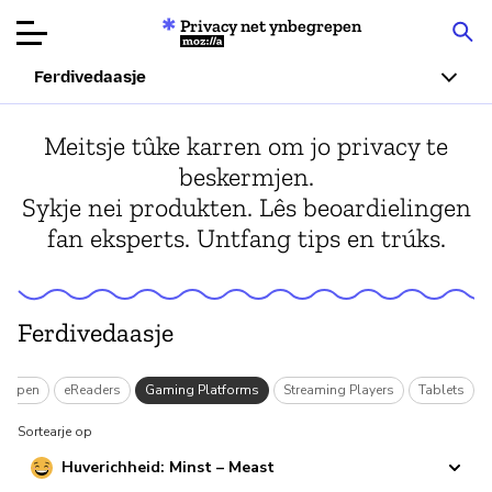
Privacy net ynbegrepen
Mozilla
Ferdivedaasje
Produktbeoardielingen
Meitsje tûke karren om jo privacy te
beskermjen.
Articles
Sykje nei produkten. Lês beoardielingen
fan eksperts. Untfang tips en trúks.
Oer
Donearje
Ferdivedaasje
egrepen
eReaders
Gaming Platforms
Streaming Players
Tablets
Sortearje op
Huverichheid: Minst – Meast