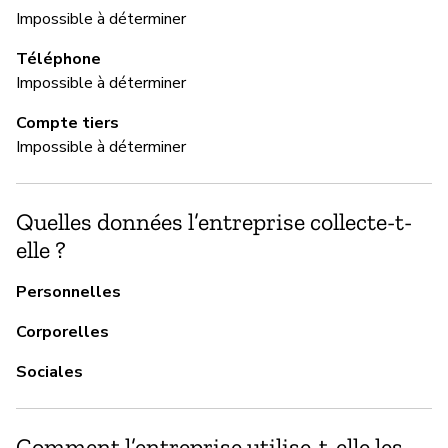
Impossible à déterminer
Téléphone
M
Impossible à déterminer
Ou
Compte tiers
Impossible à déterminer
Do
Quelles données l’entreprise collecte-t-
G
elle ?
Ou
Personnelles
Is
Corporelles
vu
Sociales
P
Comment l’entreprise utilise-t-elle les