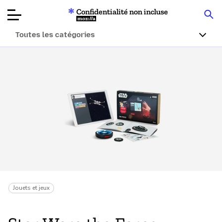
Confidentialité non incluse
Mozilla
Toutes les catégories
Tests de
produits
Articles
À propos
Faire un don
Jouets et jeux