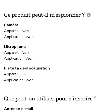
Ce produit peut-il m’espionner ?
C
c
Caméra
Appareil :
Non
Ou
Application :
Non
Microphone
C
Appareil :
Non
Application :
Non
Ou
Piste la géolocalisation
Us
Appareil :
Oui
Application :
Non
M
Que peut-on utiliser pour s’inscrire ?
Ou
Adresse e-mail
Do