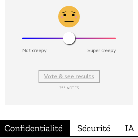
Not creepy
Super creepy
Vote & see results
355
VOTES
Confidentialité
Sécurité
IA