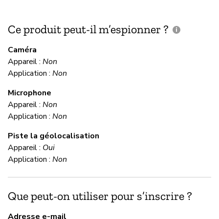
Ce produit peut-il m’espionner ?
C
c
Caméra
Appareil :
Non
Ou
Application :
Non
Microphone
C
Appareil :
Non
Application :
Non
Ou
Piste la géolocalisation
Us
Appareil :
Oui
Application :
Non
M
Que peut-on utiliser pour s’inscrire ?
Ou
Adresse e-mail
Do