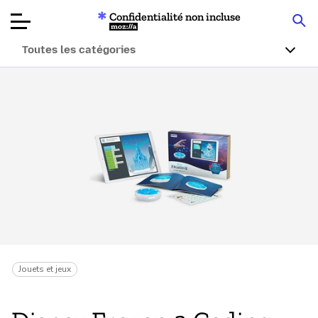
Confidentialité non incluse
Mozilla
Toutes les catégories
Tests de
produits
Articles
À propos
Faire un don
Jouets et jeux