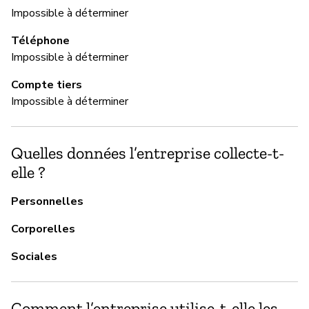
Impossible à déterminer
Téléphone
M
Impossible à déterminer
Ou
Compte tiers
Impossible à déterminer
Do
Quelles données l’entreprise collecte-t-
G
elle ?
Ou
Personnelles
Is
Corporelles
vu
Sociales
P
Comment l’entreprise utilise-t-elle les