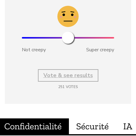
Not creepy
Super creepy
Vote & see results
251
VOTES
Confidentialité
Sécurité
IA